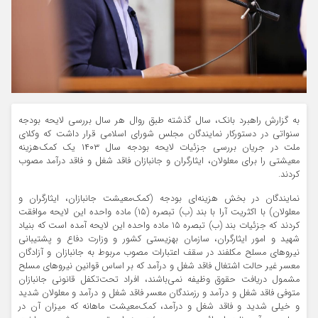
به گزارش راهبرد بانک، سال گذشته طبق روال هر سال بررسی لایحه بودجه
سنواتی در دستورکار نمایندگان مجلس شورای اسلامی قرار داشت که وکلای
ملت در جریان بررسی جزئیات لایحه بودجه سال ۱۴۰۳ یک کمک‌هزینه
معیشتی را برای معلولان، ایثارگران و جانبازان فاقد شغل و فاقد درآمد مصوب
کردند.
نمایندگان در بخش هزینه‌ای بودجه (کمک‌معیشت جانبازان، ایثارگران و
معلولان) با اکثریت آرا با بند (ب) تبصره (۱۵) ماده واحده این لایحه موافقت
کردند که جزئیات بند (ب) تبصره ۱۵ ماده واحده این لایحه آمده است که بنیاد
شهید و امور ایثارگران، سازمان بهزیستی کشور و وزارت دفاع و پشتیبانی
نیروهای مسلح مکلفند در سقف اعتبارات مصوب مربوط به جانبازان و آزادگان
معسر غیر حالت اشتغال فاقد شغل و درآمد که بر اساس قوانین نیروهای مسلح
مشمول دریافت حقوق وظیفه نمی‌باشند، افراد تحت‌تکفل قانونی جانبازان
متوفی فاقد شغل و درآمد و رزمندگان معسر فاقد شغل و درآمد و معلولان شدید
و خیلی شدید و فاقد شغل و درآمد، کمک‌معیشت ماهانه که میزان آن در