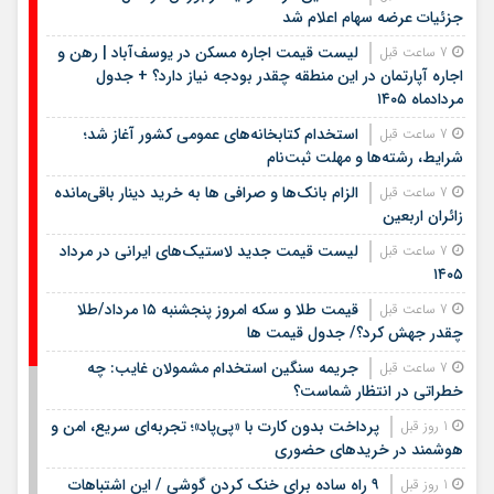
جزئیات عرضه سهام اعلام شد
لیست قیمت اجاره مسکن در یوسف‌آباد | رهن و
7 ساعت قبل
اجاره آپارتمان در این منطقه چقدر بودجه نیاز دارد؟ + جدول
مردادماه ۱۴۰۵
استخدام کتابخانه‌های عمومی کشور آغاز شد؛
7 ساعت قبل
شرایط، رشته‌ها و مهلت ثبت‌نام
الزام بانک‌ها و صرافی ها به خرید دینار باقی‌مانده
7 ساعت قبل
زائران اربعین
لیست قیمت جدید لاستیک‌های ایرانی در مرداد
7 ساعت قبل
۱۴۰۵
قیمت طلا و سکه امروز پنجشنبه ۱۵ مرداد/طلا
7 ساعت قبل
چقدر جهش کرد؟/ جدول قیمت ها
جریمه سنگین استخدام مشمولان غایب: چه
7 ساعت قبل
خطراتی در انتظار شماست؟
پرداخت بدون کارت با «پی‌پاد»؛ تجربه‌ای سریع، امن و
1 روز قبل
هوشمند در خریدهای حضوری
۹ راه ساده برای خنک کردن گوشی / این اشتباهات
1 روز قبل