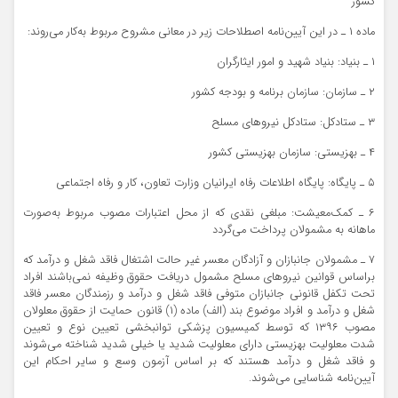
کشور
ماده ۱ ـ در این آیین‌نامه اصطلاحات زیر در معانی مشروح مربوط به‌کار می‌روند:
۱ ـ بنیاد: بنیاد شهید و امور ایثارگران
۲ ـ سازمان: سازمان برنامه و بودجه کشور
۳ ـ ستادکل: ستادکل نیروهای مسلح
۴ ـ بهزیستی: سازمان بهزیستی کشور
۵ ـ پایگاه: پایگاه اطلاعات رفاه ایرانیان وزارت تعاون، کار و رفاه اجتماعی
۶ ـ کمک‌معیشت: مبلغی نقدی که از محل اعتبارات مصوب مربوط به‌صورت
ماهانه به مشمولان پرداخت می‌گردد
۷ ـ مشمولان جانبازان و آزادگان معسر غیر حالت اشتغال فاقد شغل و درآمد که
براساس قوانین نیروهای مسلح مشمول دریافت حقوق وظیفه نمی‌باشند افراد
تحت تکفل قانونی جانبازان متوفی فاقد شغل و درآمد و رزمندگان معسر فاقد
شغل و درآمد و افراد موضوع بند (الف) ماده (۱) قانون حمایت از حقوق معلولان
مصوب ۱۳۹۶ که توسط کمیسیون پزشکی توانبخشی تعیین نوع و تعیین
شدت معلولیت بهزیستی دارای معلولیت شدید یا خیلی شدید شناخته می‌شوند
و فاقد شغل و درآمد هستند که بر اساس آزمون وسع و سایر احکام این
آیین‌نامه شناسایی می‌شوند.