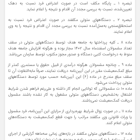
تبصره ۱ ـ پایگاه مکلف است در صورت اعتراض فرد نسبت به دهک
تعیین‌شده، نسبت به بررسی مجدد آن اقدام و نتیجه را اعلام نماید.
تبصره ۲ ـ دستگاههای متولی مکلفند در صورت اعتراض فرد نسبت به
استحقاق‌سنجی به‌عمل‌آمده نسبت به بررسی مجدد آن اقدام و نتیجه را به وی
اعلام نمایند.
ماده ۸ ـ کلیه پرداختها به جامعه هدف توسط دستگاههای متولی در سقف
تعداد مشمولان اسفندماه سال ۱۴۰۲ مجاز بوده و هرگونه افزایش جامعه هدف
منوط به درخواست کتبی دستگاه و صدور مجوز مکتوب توسط سازمان می‌باشد.
ماده ۹ ـ چنانچه مشمولان هرگونه درآمدی از قبیل حقوق یا مستمری کمتر از
مبلغ کمک‌معیشت مقرر در این آیین‌نامه دریافت نمایند، صرفاً مابه‌التفاوت آن تا
سقف مبلغ مندرج در ماده (۶) این آیین‌نامه حسب مورد توسط دستگاههای
متولی پرداخت می‌شود.
ماده ۱۰ ت مشمولانی که توانایی انجام کار داشته و علی‌رغم فراهم شدن شرایط
اشتغال به‌تشخیص دستگاههای متولی مشغول به کار نشده باشند مشمول
دریافت کمک‌معیشت نمی‌باشند.
ماده ۱۱ ـ در صورت زوال شرایط بهره‌برداری از مزایای این آیین‌نامه، فرد مشمول
یا وراث قانونی وی مکلفند مراتب را جهت قطع کمک‌معیشت به دستگاه‌های
متولی اعلام کنند.
ماده ۱۲ ـ دستگاههای متولی مکلفند در بازه‌های زمانی سه‌ماهه گزارشی از اجرای
این آیین‌نامه را به کمیسیون برنامه و بودجه هیئت دولت ارائه دهند.