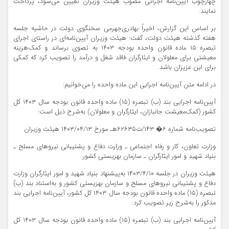
چهارچوب آیین‌نامه اجرائی مصوب هیئت وزیران تعیین می‌شود، پرداخت
نمایند.
بر اساس این گزارش، اخیراً بهادری‌جهرمی سخنگوی دولت در حاشیه جلسه
هفته گذشته هیئت دولت، گفت: هیئت وزیران آیین‌نامه‌ای در راستای اجرای
تبصره ۱۵ ماده قانون واحده بودجه ۱۴۰۳ به تصوی برساند و کمک‌هزینه
معیشتی برای معلولان و ایثارگران فاقد شغل و درآمد را تصویب کرد که کمکی
برای این عزیزان باشد.
در ادامه متن آیین‌نامه اجرایی این ماده واحده را می‌خوانیم:
آیین‌نامه اجرایی بند (ب) تبصره (۱۵) ماده واحده قانون بودجه سال ۱۴۰۳ کل
کشور (کمک‌معیشت جانبازان، ایثارگران و معلولان) به‌شرح ذیل است:
تصویب‌نامه شماره ٦� ١٤٣/ت۶۲۶۳۵هـ مورخ ۱۴۰۳/۰۴/۱۳ هیئت وزیران
وزارت تعاون، کار و رفاه اجتماعی ـ وزارت دفاع و پشتیبانی نیروهای مسلح ـ
بنیاد شهید و امور ایثارگران ـ سازمان بهزیستی کشور
هیئت وزیران در جلسه ۱۴۰۳/۴/۱۰ به‌پیشنهاد بنیاد شهید و امور ایثارگران وزارت
دفاع و پشتیبانی نیروهای مسلح و سازمان بهزیستی کشور و به‌استناد بند (ب)
تبصره (۱۵) ماده واحده قانون بودجه سال ۱۴۰۳ کل کشور، آیین‌نامه اجرایی بند
مذکور را به‌شرح زیر تصویب کرد:
آیین‌نامه اجرایی بند (ب) تبصره (۱۵) ماده واحده قانون بودجه سال ۱۴۰۳ کل