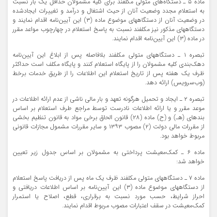
ماده ۵ ـ دستگاه‌های متولی مکلفند برای کلیه مشمولان حداقل یک بار نسبت
به استعلام مجدد وضعیت آنان از حیث اشتغال و درآمد و تغییرات ایجادشده
در وضعیت آنان از دستگاههای موضوع ماده (۳) این آیین‌نامه اقدام نمایند و
دستگاههای مذکور نیز مکلفند نسبت به پاسخ استعلام در چهارچوب مواعد مقرر
در ماده (۳) این آیین‌نامه اقدام نمایند.
تبصره ۱ ـ دستگاههای متولی مکلفند بلافاصله پس از ابلاغ این آیین‌نامه
دهک‌بندی کلیه مشمولان را از پایگاه استعلام کنند و پایگاه مکلف است حداکثر
ظرف یک هفته پس از تاریخ استعلام این اطلاعات را از طریق خدمات برخط
(وب‌سرویس) ارائه دهد.
تبصره ۲ ـ ایجاد و تحمیل هرگونه تعهد و بار مالی ناشی از عدم ارائه اطلاعات در
موعد مقرر و یا ارائه اطلاعات نادرست توسط مراجع طرف استعلام بر اساس
بندهای (هـ) و (ح) ماده (۲۸) قانون الحاق برخی مواد به قانون تنظیم بخشی
از مقررات مالی دولت (۲) مصوب ۱۳۹۳ و سایر مقررات مشمول مجازات قانونی
مربوط خواهد بود.
ماده ۶ ـ کمک‌معیشت پرداختی به مشمولان بر اساس جدول زیر تعیین
خواهد شد:
ماده ۷ ـ دستگاههای متولی مکلفند ظرف یک ماه پس از دریافت پاسخ استعلام
از دستگاههای موضوع ماده (۳) این آیین‌نامه بر اساس اطلاعات دریافتی و
احراز شرایط، حسب مورد نسبت به برقراری، قطع، اصلاح یا استمرار
کمک‌معیشت در سقف اعتبارات مصوب مربوط اقدام نمایند.