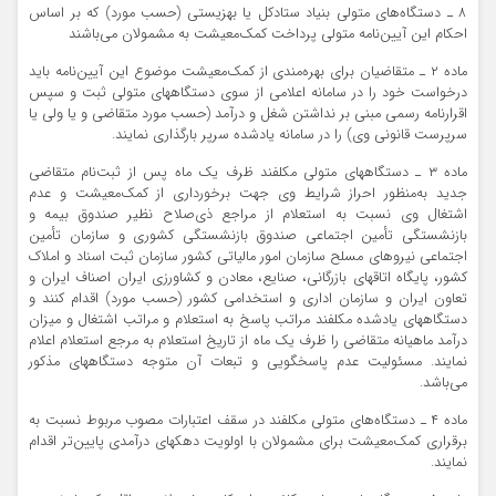
۸ ـ دستگاه‌های متولی بنیاد ستادکل یا بهزیستی (حسب مورد) که بر اساس
احکام این آیین‌نامه متولی پرداخت کمک‌معیشت به مشمولان می‌باشند
ماده ۲ ـ متقاضیان برای بهره‌مندی از کمک‌معیشت موضوع این آیین‌نامه باید
درخواست خود را در سامانه اعلامی از سوی دستگاههای متولی ثبت و سپس
اقرارنامه رسمی مبنی بر نداشتن شغل و درآمد (حسب مورد متقاضی و یا ولی یا
سرپرست قانونی وی) را در سامانه یادشده سرپر بارگذاری نمایند.
ماده ۳ ـ دستگاههای متولی مکلفند ظرف یک ماه پس از ثبت‌نام متقاضی
جدید به‌منظور احراز شرایط وی جهت برخورداری از کمک‌معیشت و عدم
اشتغال وی نسبت به استعلام از مراجع ذی‌صلاح نظیر صندوق بیمه و
بازنشستگی تأمین اجتماعی صندوق بازنشستگی کشوری و سازمان تأمین
اجتماعی نیروهای مسلح سازمان امور مالیاتی کشور سازمان ثبت اسناد و املاک
کشور، پایگاه اتاقهای بازرگانی، صنایع، معادن و کشاورزی ایران اصناف ایران و
تعاون ایران و سازمان اداری و استخدامی کشور (حسب مورد) اقدام کنند و
دستگاههای یادشده مکلفند مراتب پاسخ به استعلام و مراتب اشتغال و میزان
درآمد ماهیانه متقاضی را ظرف یک ماه از تاریخ استعلام به مرجع استعلام اعلام
نمایند. مسئولیت عدم پاسخگویی و تبعات آن متوجه دستگاههای مذکور
می‌باشد.
ماده ۴ ـ دستگاه‌های متولی مکلفند در سقف اعتبارات مصوب مربوط نسبت به
برقراری کمک‌معیشت برای مشمولان با اولویت دهکهای درآمدی پایین‌تر اقدام
نمایند.