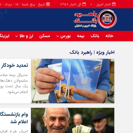
اخبار امروز :
کل اخبار
تاریخ : پنج شنبه - ۱۵ - مرداد - ۱۴۰۵
16957
0
خانه
بانک
بیمه
بورس
مسکن
ارز و طلا
لیزین
اخبار ویژه | راهبرد بانک
تمدید خودکار بیم
مدیرکل بیمه سلام
مشمولان دهک‌های 
یک سال تحت پوشش ب
انجام می‌شود.
اعلام شد