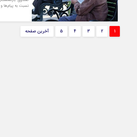
نسبت به پیام‌ها و
1
2
3
4
5
آخرین صفحه