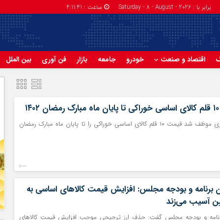
برابر با : Saturday - 8 - August - 2026
ساعت :
4:11:42
گ
اقتصاد و صنعت
خودرو
جامعه
بازار
فن آوری
بین الملل
۱
وزارت جهاد کشاورزی موظف شد قیمت ۱۰ قلم کالای اساسی خوراکی را تا پایان ماه مبارک رمضان
برنامه و بودجه مجلس: افزایش قیمت کالاهای اساسی به
ن آسیب می‌زند
امه و بودجه مجلس گفت: حذف ارز ترجیحی موجب افزایش قیمت کالاهای