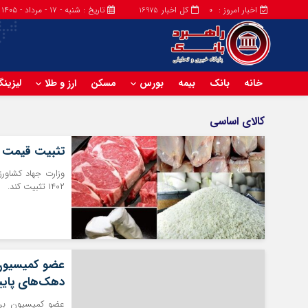
اخبار امروز :
کل اخبار
تاریخ : شنبه - ۱۷ - مرداد - ۱۴۰۵
16975
0
خانه
بانک
بیمه
بورس
مسکن
ارز و طلا
لیزین
کالای اساسی
تثبیت قیمت ۱۰ قلم کالای اساسی خوراکی تا پایان ماه مبارک رمضان ۴۰۲
۱۴۰۲ تثبیت کند.
عضو کمیسیون 
دهک‌های پایی
عضو کمیسیون برن