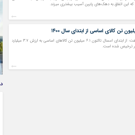
ه این اتفاق به دهک‌های پایین آسیب بیشتری میزند.
رئیس کل گمرک گفت: از ابتدای امسال تاکنون ۶.۱ میلیون تن کالاهای اساسی به ارزش ۳.۷ میلیارد
شور ترخیص شده است.
وام فوری بی دردسر بدون ضامن قرض الحسنه | شرایط
دریافت تسهیلات سریع و کم‌بهره | جزئیات ثبت درخواست
وام آسان
در