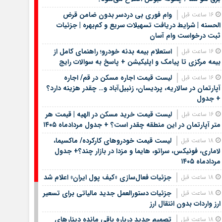
وام فوری بی دردسر بدون ضامن قرض
16 ساعت قبل
الحسنه | شرایط دریافت تسهیلات سریع و کم‌بهره | جزئیات
ثبت درخواست وام آسان
استعلام بیمه بدنه خودرو؛ راهنمای کامل از
16 ساعت قبل
بیمه مرکزی تا پیامک و اپلیکیشن + پاسخ به سوالات رایج
لیست قیمت اجاره مسکن در قم/ اجاره
16 ساعت قبل
آپارتمان در سالاریه، پردیسان، زنبیل‌آباد و… چقدر هزینه دارد؟
+ جدول
لیست قیمت خرید مسکن در الهیه | قیمت هر
16 ساعت قبل
متر آپارتمان در این منطقه چقدر است؟ + جدول مردادماه ۱۴۰۵
لیست قیمت خودروهای کارکرده/ ماکسیما،
18 ساعت قبل
لاماری، فونیکس، سراتو، هایما و مزدا در بازار چند؟+ جدول
مردادماه ۱۴۰۵
جزئیات فعال‌سازی «کیف پول ایران» اعلام شد
18 ساعت قبل
جزئیات دستورالعمل جدید مالیاتی برای تسعیر
18 ساعت قبل
ارز واردات بدون انتقال ارز
تصمیم جدید درباره باقی مانده دینارهای
18 ساعت قبل