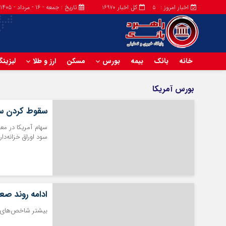
اخبار امروز :
کل اخبار
تاریخ : جمعه - ۱۶ - مرداد - ۱۴۰۵
16970
5
خانه
بانک
بیمه
بورس
مسکن
ارز و طلا
لیزین
بورس آمریکا
سقوط کردن سه
سهام آمریکا در مع
سود اوراق خزانه‌دا
ادامه روند ص
بیشتر شاخص‌های م