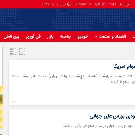
برابر با : Friday - 7 - August - 2026
ساعت :
10:36:15
گ
اقتصاد و صنعت
خودرو
جامعه
بازار
فن آوری
بین الملل
ام آمریکا
املات دیشب، چهارشنبه (بامداد پنج‌شنبه به وقت تهران)، تحت تاثیر رشد مجدد
ری، سقوط کردند.
عودی بورس‌های جهانی
هم بورسی جهان بر مدار صعودی باقی ماندند.