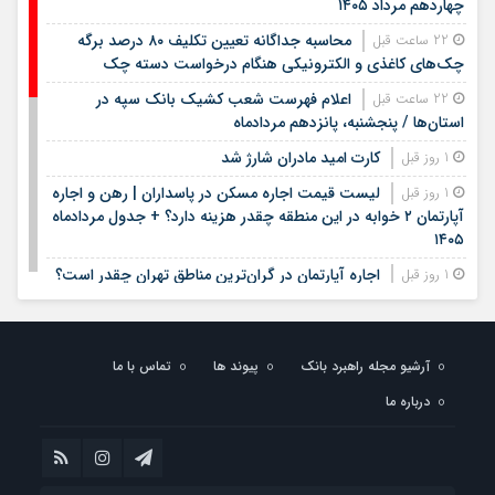
چهاردهم مرداد ۱۴۰۵
محاسبه جداگانه تعیین تکلیف ۸۰ درصد برگه
22 ساعت قبل
چک‌های کاغذی و الکترونیکی هنگام درخواست دسته چک
اعلام فهرست شعب کشیک بانک سپه در
22 ساعت قبل
استان‌ها / پنجشنبه، پانزدهم مردادماه
کارت امید مادران شارژ شد
1 روز قبل
لیست قیمت اجاره مسکن در پاسداران | رهن و اجاره
1 روز قبل
آپارتمان ۲ خوابه در این منطقه چقدر هزینه دارد؟ + جدول مردادماه
۱۴۰۵
اجاره آپارتمان در گران‌ترین مناطق تهران چقدر است؟
1 روز قبل
+ جدول
لیست قیمت خرید مسکن در ستارخان | خرید
1 روز قبل
آپارتمان ۱۰۰ متری در این منطقه چقدر سرمایه نیاز دارد؟ + جدول
آرشیو مجله راهبرد بانک
پیوند ها
تماس با ما
مردادماه ۱۴۰۵
درباره ما
زمان ثبت نام مرحله دوم نقل و انتقالات فرهنگیان
1 روز قبل
اعلام شد
خبر مهم برای دانش‌آموزان / نتایج آزمون سمپاد و
1 روز قبل