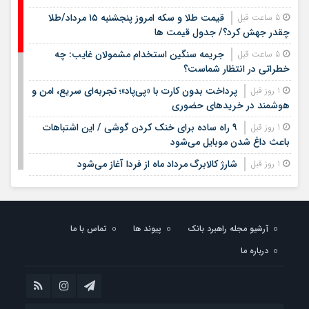
قیمت طلا و سکه امروز پنجشنبه ۱۵ مرداد/طلا
5 ساعت قبل
چقدر جهش کرد؟/ جدول قیمت ها
جریمه سنگین استخدام مشمولان غایب: چه
5 ساعت قبل
خطراتی در انتظار شماست؟
پرداخت بدون کارت با «پی‌پاد»؛ تجربه‌ای سریع، امن و
1 روز قبل
هوشمند در خریدهای حضوری
۹ راه ساده برای خنک کردن گوشی / این اشتباهات
1 روز قبل
باعث داغ شدن موبایل می‌شود
شارژ کالابرگ مرداد ماه از فردا آغاز می‌شود
1 روز قبل
لیست قیمت اجاره مسکن در شهرک غرب |
1 روز قبل
اجاره‌نشینی در این منطقه چقدر هزینه دارد؟ + جدول مردادماه
۱۴۰۵
آرشیو مجله راهبرد بانک
پیوند ها
تماس با ما
لیست قیمت خرید مسکن در تهرانسر/ قیمت خرید
1 روز قبل
درباره ما
هر متر آپارتمان در این منطقه چقدر است؟ + جدول
خبر خوش برای مشمولان سربازی/ این افراد از خدمت
1 روز قبل
سربازی معاف می‌شوند