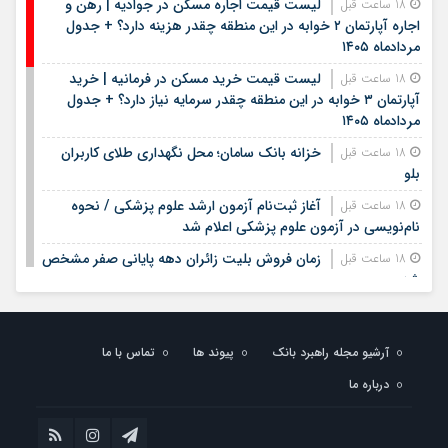
لیست قیمت اجاره مسکن در جوادیه | رهن و
18 ساعت قبل
اجاره آپارتمان ۲ خوابه در این منطقه چقدر هزینه دارد؟ + جدول
مردادماه ۱۴۰۵
لیست قیمت خرید مسکن در فرمانیه | خرید
18 ساعت قبل
آپارتمان ۳ خوابه در این منطقه چقدر سرمایه نیاز دارد؟ + جدول
مردادماه ۱۴۰۵
خزانه بانک سامان؛ محل نگهداری طلای کاربران
18 ساعت قبل
بلو
آغاز ثبت‌نام آزمون ارشد علوم پزشکی / نحوه
18 ساعت قبل
نام‌نویسی در آزمون علوم پزشکی اعلام شد
زمان فروش بلیت زائران دهه پایانی صفر مشخص
18 ساعت قبل
شد
مدیرعامل بانک سپه فرارسیدن روز خبرنگار را به
21 ساعت قبل
اصحاب رسانه و خبر تبریک گفت
آرشیو مجله راهبرد بانک
پیوند ها
تماس با ما
بیمه معلم سیناد ۱۴۰۵ | ورود به سامانه سیناد بیمه
1 روز قبل
درباره ما
معلم و پیگیری خسارت درمان تکمیلی | لینک مستقیم و راهنمای
ثبت هزینه‌های درمان
بیمه سلامت روستایی چیست؟ | شرایط بیمه سلامت
1 روز قبل