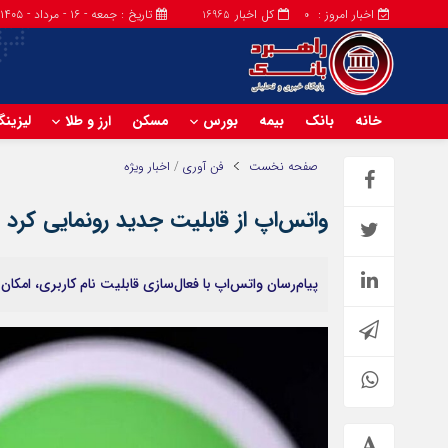
اخبار امروز :
کل اخبار
تاریخ : جمعه - ۱۶ - مرداد - ۱۴۰۵
16965
0
خانه
بانک
بیمه
بورس
مسکن
ارز و طلا
لیزین
صفحه نخست
فن آوری
/
اخبار ویژه
واتس‌اپ از قابلیت جدید رونمایی کرد
پیام‌رسان واتس‌اپ با فعال‌سازی قابلیت نام کاربری، امکان