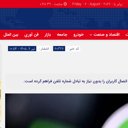
برابر با : Friday - 7 - August - 2026
ساعت :
0:48:40
گ
اقتصاد و صنعت
خودرو
جامعه
بازار
فن آوری
بین الملل
کد خبر :
60326
انتشار :
تیر ۹, ۱۴۰۵ - ۱۰:۵۴
 اتصال کاربران را بدون نیاز به تبادل شماره تلفن فراهم کرده است.