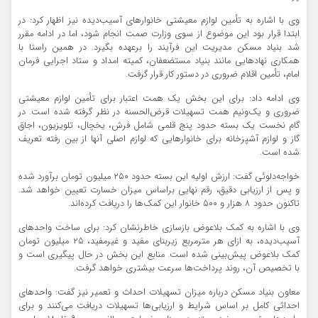
وی با اشاره به تأمین لوازم معیشتی خانوارهای آسیب‌دیده نیز اظهار کرد: در
ابتدا قرار بود این موضوع از سوی وزارت صمت انجام شود، اما در ادامه مقرر
شد بنیاد مسکن مدیریت این فرآیند را برعهده بگیرد. در همین راستا با
همکاری نهادهایی مانند بنیاد مستضعفان، کمیته امداد و ستاد اجرایی فرمان
امام، تأمین اقلام ضروری در دستور کار قرار گرفت.
وی ادامه داد: برای این بخش یک همت اعتبار برای تأمین لوازم معیشتی
ضروری و یک‌ونیم همت تسهیلات قرض‌الحسنه در نظر گرفته شده است. در
گام نخست یک بسته حدود پنج قلمی شامل فرش، یخچال، تلویزیون، اجاق
گاز و لوازم آشپزخانه برای خانوارهایی که لوازم اصلی آنها از بین رفته تعریف
شده است.
خواجه‌دلوئی گفت: ارزش اولیه این بسته حدود ۲۵۰ میلیون تومان برآورد شده
و پس از ارزیابی دقیق، رقم نهایی براساس میزان خسارت تعیین خواهد شد.
تاکنون حدود ۸ هزار و ۵۰۰ خانوار این کمک‌ها را دریافت کرده‌اند.
وی با اشاره به کمک بلاعوض بازسازی خاطرنشان کرد: برای ساخت واحدهای
آسیب‌دیده، به ازای هر مترمربع زیربنای مفید و غیرمفید، ۲۵ میلیون تومان
کمک بلاعوض پیش‌بینی شده است. منابع این بخش در حال پیگیری است و
با تخصیص آن، روند پرداخت‌ها سرعت بیشتری خواهد گرفت.
معاون بنیاد مسکن درباره میزان تسهیلات احداث و تعمیر نیز گفت: واحدهای
احداثی کامل بر اساس شرایط و ارزیابی‌ها تسهیلات دریافت می‌کنند و برای