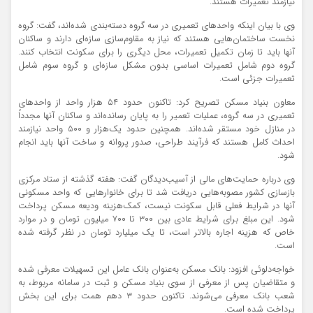
نیازمند تعمیرات هستند.
وی با بیان اینکه واحدهای تعمیری در سه گروه دسته‌بندی شده‌اند، گفت: گروه
نخست ساختمان‌هایی هستند که نیاز به مقاوم‌سازی سازه‌ای دارند و ساکنان
آنها باید تا زمان تکمیل تعمیرات، محل دیگری را برای سکونت انتخاب کنند.
گروه دوم شامل تعمیرات اساسی بدون مشکل سازه‌ای و گروه سوم شامل
تعمیرات جزئی است.
معاون بنیاد مسکن تصریح کرد: تاکنون حدود ۵۴ هزار واحد از واحدهای
تعمیری در سه گروه، عملیات تعمیر را به پایان رسانده‌اند و ساکنان آنها مجدداً
در منازل خود مستقر شده‌اند. همچنین حدود یک‌هزار و ۵۰۰ واحد نیازمند
احداث کامل هستند که فرآیند طراحی، صدور پروانه و ساخت آنها باید انجام
شود.
وی درباره حمایت‌های مالی از آسیب‌دیدگان گفت: هفته گذشته از ستاد مرکزی
بازسازی کشور مصوبه‌هایی دریافت شد تا برای خانوارهایی که واحد مسکونی
آنها در شرایط فعلی قابل سکونت نیست، کمک‌هزینه ودیعه مسکن پرداخت
شود. این مبلغ برای شرایط عادی بین ۳۰۰ تا ۷۰۰ میلیون تومان و در موارد
خاص که هزینه اجاره بالاتر است، تا یک میلیارد تومان در نظر گرفته شده
است.
خواجه‌دلوئی افزود: بانک مسکن به‌عنوان بانک عامل این تسهیلات معرفی شده
و متقاضیان پس از معرفی از سوی بنیاد مسکن و ثبت در سامانه مربوط، به
شعب بانک معرفی می‌شوند. تاکنون حدود ۳ دهم همت برای این بخش
پرداخت شده است.