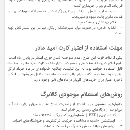
مشمولان می‌توانند از طریق فروشگاه‌های زنجیره‌ای و داروخانه‌های طرف
قرارداد، اقلام زیر را خریداری کنند:
• سبد غذایی: شامل لبنیات، پروتئین (گوشت و تخم‌مرغ)، حبوبات، روغن،
غلات، مغزی‌جات، میوه و سبزیجات.
• اقلام بهداشتی: پوشک بچه.
• تغذیه خاص: در صورت نیاز، شیرخشک رایگان نیز در این بستر قابل تهیه
است.
مهلت استفاده از اعتبار کارت امید مادر
یکی از نقاط قوت این طرح، عدم سوخت شدن فوری اعتبار در پایان ماه است.
طبق اعلام دبیرخانه ستاد ملی جمعیت، اعتبار ماهانه کارت امید مادر تا سه ماه
قابل استفاده خواهد بود. به این ترتیب، چنانچه خانواده‌ای در ماه خرداد از کل
اعتبار خود استفاده نکند، مبلغ باقیمانده به ماه بعد منتقل می‌شود و امکان
ذخیره اعتبار برای خریدهای کلی‌تر در ماه‌های آتی وجود دارد.
روش‌های استعلام موجودی کالابرگ
خانوارهای مشمول برای اطلاع از وضعیت شارژ اعتبار و میزان باقیمانده آن،
می‌توانند از درگاه‌های رسمی زیر اقدام کنند:
۱. کد دستوری (USSD): شماره‌گیری کد رایگان #۱۴۶۳*۵۰۰*
۲. اپلیکیشن «شمیم»: مشاهده جزئیات تراکنش‌ها و فروشگاه‌های اطراف.
۳. پیام‌رسان «بله»: بخش کالابرگ در قسمت خدمات.