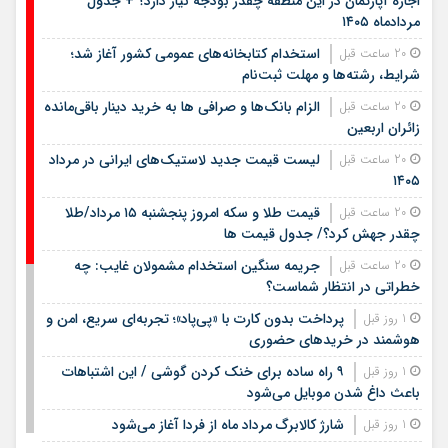
اجاره آپارتمان در این منطقه چقدر بودجه نیاز دارد؟ + جدول
مردادماه ۱۴۰۵
استخدام کتابخانه‌های عمومی کشور آغاز شد؛
20 ساعت قبل
شرایط، رشته‌ها و مهلت ثبت‌نام
الزام بانک‌ها و صرافی ها به خرید دینار باقی‌مانده
20 ساعت قبل
زائران اربعین
لیست قیمت جدید لاستیک‌های ایرانی در مرداد
20 ساعت قبل
۱۴۰۵
قیمت طلا و سکه امروز پنجشنبه ۱۵ مرداد/طلا
20 ساعت قبل
چقدر جهش کرد؟/ جدول قیمت ها
جریمه سنگین استخدام مشمولان غایب: چه
20 ساعت قبل
خطراتی در انتظار شماست؟
پرداخت بدون کارت با «پی‌پاد»؛ تجربه‌ای سریع، امن و
1 روز قبل
هوشمند در خریدهای حضوری
۹ راه ساده برای خنک کردن گوشی / این اشتباهات
1 روز قبل
باعث داغ شدن موبایل می‌شود
شارژ کالابرگ مرداد ماه از فردا آغاز می‌شود
1 روز قبل