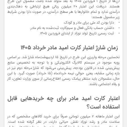
آن‌ها از تاریخ ۱ فروردین ۱۴۰۵ به بعد متولد شده باشد، مشمول این طرح
هستند. دریافت این اعتبار ۲۰ میلیون ریالی هیچ ارتباطی به دهک‌بندی
درآمدی ندارد و تمام خانوارها با هر سطح درآمدی، در صورت دارا بودن شرایط
زیر مشمول هستند:
• دارا بودن کد ملی برای مادر و کودک.
• داشتن حساب بانکی فعال و سیم‌کارت ثبت‌شده به نام مادر.
• ثبت رسمی تاریخ تولد نوزاد از ابتدای فروردین ۱۴۰۵.
زمان شارژ اعتبار کارت امید مادر خرداد ۱۴۰۵
نخستین مرحله واریزی این طرح در تاریخ ۱۵ اردیبهشت‌ماه شارژ شد. بر اساس
رویه موجود در سیستم کالابرگ الکترونیکی و با توجه به تخصیص منابع
پیش‌بینی شده در قانون بودجه، پیش‌بینی می‌شود که شارژ مرحله دوم نیز در
بازه زمانی مشابه، یعنی حوالی نیمه خردادماه (۱۵ خرداد) صورت گیرد. با این
حال، مشمولان باید منتظر پیامک رسمی اطلاع‌رسانی از سوی وزارت تعاون، کار
و رفاه اجتماعی باشند.
اعتبار کارت امید مادر برای چه خریدهایی قابل
استفاده است؟
این اعتبار ماهانه ۲ میلیون تومانی صرفاً برای خرید کالاهای مشخصی که در
سلامت مادر و رشد نوزاد نقش حیاتی دارند، در نظر گرفته شده است.