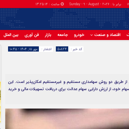
برابر با : Sunday - 9 - August - 2026
ساعت :
13:25:15
گ
اقتصاد و صنعت
خودرو
جامعه
بازار
فن آوری
بین الملل
کد خبر :
50824
انتشار :
مهر ۱۵, ۱۴۰۴ - ۱۰:۴۵
ران از طریق دو روش سهامداری مستقیم و غیرمستقیم امکان‌پذیر است. این
سهام خود، از ارزش دارایی سهام عدالت برای دریافت تسهیلات مالی و خرید