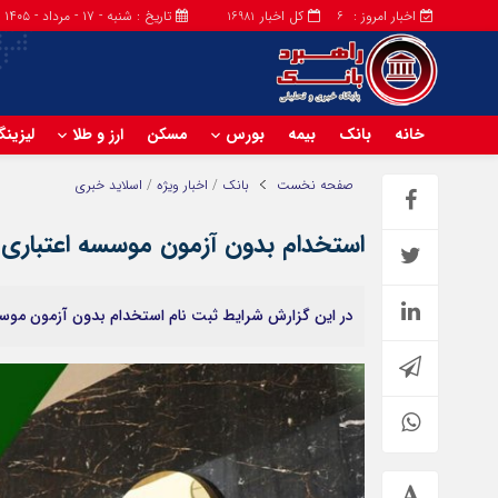
اخبار امروز :
کل اخبار
تاریخ : شنبه - ۱۷ - مرداد - ۱۴۰۵
16981
6
خانه
بانک
بیمه
بورس
مسکن
ارز و طلا
لیزین
صفحه نخست
بانک
/
اخبار ویژه
/
اسلاید خبری
استخدام بدون آزمون موسسه اعتباری 
در این گزارش شرایط ثبت نام استخدام بدون آزمون موسسه