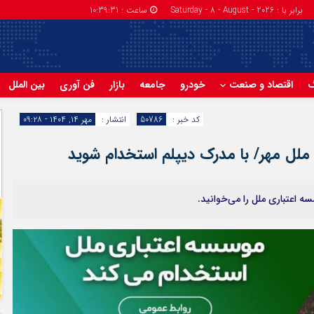
برابر با : Saturday - 8 - August - 2026
ساعت :
10:39:32
گ
اقتصاد و صنعت
خودرو
جامعه
بازار
فن آوری
بین الملل
کد خبر :
50786
انتشار :
مهر ۱۴, ۱۴۰۴ - ۰۹:۲۸
ملل مهر/ با مدرک دیپلم استخدام شوید
 اعتباری ملل را می‌خوانید.