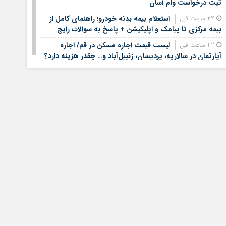
ثبت درخواست وام آسان
استعلام بیمه بدنه خودرو؛ راهنمای کامل از
22 ساعت قبل
بیمه مرکزی تا پیامک و اپلیکیشن + پاسخ به سوالات رایج
لیست قیمت اجاره مسکن در قم/ اجاره
22 ساعت قبل
آپارتمان در سالاریه، پردیسان، زنبیل‌آباد و… چقدر هزینه دارد؟
+ جدول
لیست قیمت خرید مسکن در الهیه | قیمت هر
23 ساعت قبل
متر آپارتمان در این منطقه چقدر است؟ + جدول مردادماه ۱۴۰۵
لیست قیمت خودروهای کارکرده/ ماکسیما، لاماری،
1 روز قبل
فونیکس، سراتو، هایما و مزدا در بازار چند؟+ جدول مردادماه
۱۴۰۵
جزئیات فعال‌سازی «کیف پول ایران» اعلام شد
1 روز قبل
جزئیات دستورالعمل جدید مالیاتی برای تسعیر ارز
1 روز قبل
واردات بدون انتقال ارز
تصمیم جدید درباره باقی مانده دینارهای اربعین
1 روز قبل