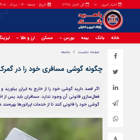
اخبار امروز :
کل اخبار
تاریخ : جمعه - ۱۶ - مرداد - ۱۴۰۵
16975
10
خانه
بانک
بیمه
بورس
مسکن
ارز و طلا
لیزین
صفحه نخست
جامعه
چگونه گوشی مسافری خود را در گمرک
گوشی خود را قانونی کنند تا از خدمات اپراتورها بهره‌مند 