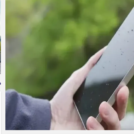
وام فوری بی دردسر بدون ضامن قرض الحسنه | شرایط
دریافت تسهیلات سریع و کم‌بهره | جزئیات ثبت درخواست
وام آسان
د