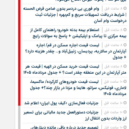
وام فوری بی دردسر بدون ضامن قرض الحسنه
8 ساعت قبل
| شرایط دریافت تسهیلات سریع و کم‌بهره | جزئیات ثبت
درخواست وام آسان
استعلام بیمه بدنه خودرو؛ راهنمای کامل از
8 ساعت قبل
بیمه مرکزی تا پیامک و اپلیکیشن + پاسخ به سوالات رایج
لیست قیمت اجاره مسکن در قم/ اجاره
8 ساعت قبل
آپارتمان در سالاریه، پردیسان، زنبیل‌آباد و… چقدر هزینه دارد؟
+ جدول
لیست قیمت خرید مسکن در الهیه | قیمت هر
8 ساعت قبل
متر آپارتمان در این منطقه چقدر است؟ + جدول مردادماه ۱۴۰۵
لیست قیمت خودروهای کارکرده/ ماکسیما،
10 ساعت قبل
لاماری، فونیکس، سراتو، هایما و مزدا در بازار چند؟+ جدول
مردادماه ۱۴۰۵
جزئیات فعال‌سازی «کیف پول ایران» اعلام شد
10 ساعت قبل
جزئیات دستورالعمل جدید مالیاتی برای تسعیر
10 ساعت قبل
ارز واردات بدون انتقال ارز
تصمیم جدید درباره باقی مانده دینارهای
10 ساعت قبل