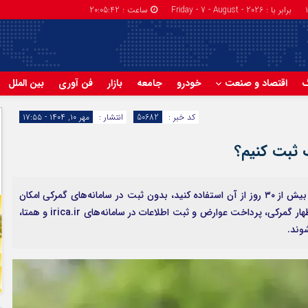
برابر با : Friday - 7 - August - 2026
ساعت :
20:05:43
گ
اقتصاد و صنعت
خودرو
جامعه
بازار
فن آوری
بین الملل
کد خبر :
50682
انتشار :
مهر ۱۰, ۱۴۰۴ - ۱۷:۵۵
 ثبت کنیم؟
اگر قصد دارید گوشی خود را از خارج به ایران بیاورید و بیش از ۳۰ روز از آن استفاده کنید، بدون ثبت در سامانه‌های گمرکی امکان
فعال‌سازی قانونی آن وجود ندارد. مسافران باید پس از اظهار گمرکی، پرداخت عوارض و ثبت اطلاعات در سامانه‌های irica.ir و همتا،
شوند.