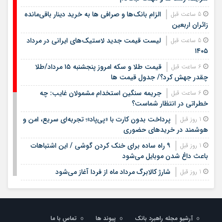
الزام بانک‌ها و صرافی ها به خرید دینار باقی‌مانده
5 ساعت قبل
زائران اربعین
لیست قیمت جدید لاستیک‌های ایرانی در مرداد
5 ساعت قبل
۱۴۰۵
قیمت طلا و سکه امروز پنجشنبه ۱۵ مرداد/طلا
6 ساعت قبل
چقدر جهش کرد؟/ جدول قیمت ها
جریمه سنگین استخدام مشمولان غایب: چه
6 ساعت قبل
خطراتی در انتظار شماست؟
پرداخت بدون کارت با «پی‌پاد»؛ تجربه‌ای سریع، امن و
1 روز قبل
هوشمند در خریدهای حضوری
۹ راه ساده برای خنک کردن گوشی / این اشتباهات
1 روز قبل
باعث داغ شدن موبایل می‌شود
شارژ کالابرگ مرداد ماه از فردا آغاز می‌شود
1 روز قبل
لیست قیمت اجاره مسکن در شهرک غرب |
1 روز قبل
اجاره‌نشینی در این منطقه چقدر هزینه دارد؟ + جدول مردادماه
۱۴۰۵
آرشیو مجله راهبرد بانک
پیوند ها
تماس با ما