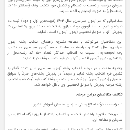
دانشگاه‌ها و مؤسسات آموزش عالی در روزهای فوق به درگاه اطلاع‌رسانی این
سازمان مراجعه و نسبت به ثبت‌نام و تکمیل فرم انتخاب رشته (حداکثر ۱۵۰ کد
رشته‌محل) به صورت اینترنتی، اقدام نمایند.
متقاضیانی که در آزمون سراسری سال ۱۴۰۴ (نوبت‌های اول و دوم) ثبت نام
نموده و غایبِ جلسه آزمون بودند نیازی به ثبت‌نام مجدد برای رشته‌هایی که
پذیرش آنها با سوابق تحصیلی (بدون آزمون) است، ندارند.
این متقاضیان می‌توانند با مطالعه دفترچه راهنمای انتخاب رشته آزمون
سراسری سال ۱۴۰۴ و مراجعه به سامانه جامع آزمون سراسری به نشانی
my.sanjesh.org، نسبت به انتخاب حداکثر تعداد ۱۵۰ کد رشته‌محل از
رشته‌های بدون آزمون اقدام و آنها را در فرم انتخاب رشته درج نمایند.
چنانچه متقاضی در مرحله انتخاب رشته آزمون سراسری سال ۱۴۰۴ اقدام به
تکمیل فرم انتخاب رشته نماید و مجدداً در پذیرش رشته‌های صرفاً با سوابق
تحصیلی (بدون آزمون) نیز ثبت نام و انتخابِ رشته کند، فرم ثبت نام و انتخاب
رشته مرحله پذیرش با سوابق تحصیلی وی باطل خواهد شد.
تکالیف متقاضیان در این مرحله:
۱- مراجعه به درگاه اطلاع‌رسانی سازمان سنجش آموزش کشور.
۲- دریافت دفترچه راهنمای ثبت‌نام و انتخاب رشته از طریق درگاه اطلاع‌رسانی
سازمان و مطالعه آن.
۳- تهیه فایل عکس اسکن شده متقاضی بر اساس توضیحات مندرج در دفترچه