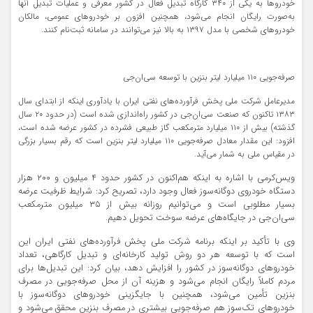
خودرو‌ها به یکی از ۳۴۰ کارگاه تبدیل فعال در کشور معرفی و عملیات تبدیل آنها
به‌صورت رایگان انجام می‌شود، همچنین افزون بر خودرو‌های عمومی، مالکان
خودرو‌های شخصی با مدل ۱۳۹۷ به بالا نیز می‌توانند در سامانه ثبت‌نام کنند.
صرفه‌جویی ۱۱۰ میلیارد لیتر بنزین با توسعه سی‌ان‌جی
مدیرعامل شرکت ملی پخش فرآورده‌های نفتی ایران با یادآوری اینکه از ابتدای سال
۱۳۸۳ تاکنون که صنعت سی‌ان‌جی در کشور راه‌اندازی شده است (در حدود ۲۰ سال
گذشته) بیش از ۱۱۰ میلیارد مترمکعب گاز طبیعی فشرده در کشور عرضه شده است،
افزود: این مقدار معادل صرفه‌جویی ۱۱۰ میلیارد لیتر بنزین است که رقم بسیار بزرگی
در مقیاس ملی به شمار می‌آید.
ویس‌کرمی با اشاره به اینکه هم‌اکنون در کشور حدود ۴ میلیون و ۲۰۰ هزار
دستگاه خودروی دوگانه‌سوز فعال وجود دارد، تصریح کرد: شرایط ظرفیت عرضه
بسیار مطلوبی است و می‌توانیم روزانه بیش از ۳۵ میلیون مترمکعب
سی‌ان‌جی در جایگاه‌های عرضه سوخت تحویل دهیم.
وی با تأکید بر اینکه برنامه شرکت ملی پخش فرآورده‌های نفتی ایران این
است که با توسعه هر دو روش تولید کارخانه‌ای و تبدیل کارگاهی، تعداد
خودرو‌های دوگانه‌سوز در کشور را افزایش دهد، بیان کرد: این تبدیل‌ها برای
مردم کاملاً رایگان انجام می‌شود و هزینه آن از محل صرفه‌جویی در مصرف
بنزین تأمین می‌شود، همچنین با جایگزینی خودرو‌های دوگانه‌سوز با
خودرو‌های تک‌سوز هم صرفه‌جویی بیشتری در مصرف بنزین محقق می‌شود و