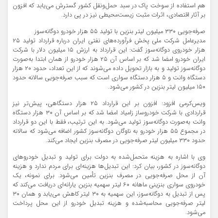
هم استفاده از سوخت پاک در سبد حمل‌ونقل کشور گسترش می‌یابد که افزون
بر آثار اقتصادی، اثرات مثبت زیست‌محیطی نیز در پی دارد.
صرفه‌جویی ۳۳۰ میلیون لیتر بنزین با تولید ۵۵ هزار خودرو دوگانه‌سوز
مدیرعامل شرکت ملی پخش فرآورده‌های نفتی ایران درباره قرارداد تولید ۲۵
هزار خودروی دوگانه‌سوز گفت: این قرارداد به ارزش ۱۵ میلیون دلار با شرکت
ایران خودرو امضا شد که بر اساس آن ۲۵ هزار خودرو از همان ابتدا به‌صورت
دوگانه‌سوز تولید و به بازار تحویل داده می‌شوند که از این تعداد، حدود ۲۰ هزار
دستگاه وانت و ۵ هزار دستگاه سواری است که سبب صرفه‌جویی سالانه حدود
۱۵۰ میلیون لیتر بنزین در کشور می‌شود.
ویس‌کرمی افزود: افزون بر این قرارداد ۲۵ هزار دستگاهی، پیش‌تر نیز
قراردادی با شرکت خودروساز زامیاد امضا شد که بر اساس آن ۳۰ هزار دستگاه
وانت به‌صورت دوگانه‌سوز تولید می‌شود. به این ترتیب، فقط با این دو قرارداد
در مجموع ۵۵ هزار خودرو به ناوگان دوگانه‌سوز کشور اضافه می‌شود که سالانه
حدود ۳۳۰ میلیون لیتر صرفه‌جویی در مصرف بنزین ایجاد می‌کند.
وی با اشاره به هزینه متحمل‌شده به دولت برای تولید و تبدیل خودرو‌های
دوگانه‌سوز در کشور، بیان کرد: این تبدیل‌ها هزینه‌ای برای مردم ندارد و هزینه
آن از محل صرفه‌جویی در مصرف بنزین تأمین می‌شود. برای نمونه، یک
خودروی سواری بنزینی ماهانه ۶۰ لیتر سهمیه بنزین یارانه‌ای دریافت می‌کند که
پس از تبدیل به دوگانه‌سوز، این سهمیه به ۳۰ لیتر کاهش می‌یابد و همان ۳۰
لیتر صرفه‌جویی محاسبه‌شده و هزینه تبدیل خودرو از این محل پرداخت
می‌شود.