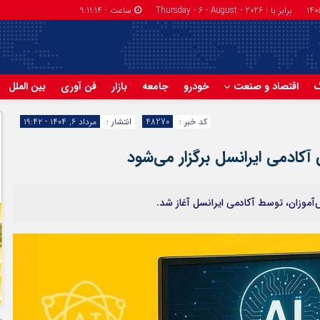
برابر با : Thursday - 6 - August - 2026
ساعت :
9:11:14
گ
اقتصاد و صنعت
خودرو
جامعه
بازار
فن آوری
بین الملل
کد خبر :
48270
انتشار :
مرداد ۶, ۱۴۰۴ - ۱۹:۴۲
ادمی ایرانسل برگزار می‌شود
وزان، توسط آکادمی ایرانسل آغاز شد.