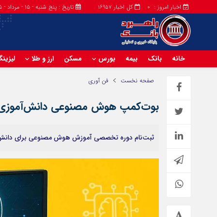
اخبار امروز :
کل اخبار
تاریخ : پنج شنبه - ۱۵ - مرداد - ۱۴۰۵
16957
0
خانه
بانک
بیمه
بورس
مسکن
ارز و طلا
لیزین
صفحه نخست
فن آوری
بوت‌کمپ هوش مصنوعی دانش‌آموزی آک
ثبت‌نام دوره تخصصی آموزش هوش مصنوعی برای دانش‌آم