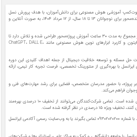
ل، بوت‌کمپ آموزشی هوش مصنوعی برای دانش‌آموزان، با هدف پرورش نسل
آینده متخصصان فناوری و تقویت مهارت‌های نوین و آینده‌محور برای نوجوانان ۱۳ تا ۱۸ سال، از ۱۲ مرداد ۱۴۰۴، به صورت آنلاین و
این برنامه ۶هفته‌ای شامل ۱۲ جلسه حضوری و آنلاین، در مجموع به مدت ۳۰ ساعت آموزش پروژه‌محور طراحی شده و تلاش دارد تا
شرکت‌کنندگان را با مفاهیم پایه برنامه‌نویسی به زبان پایتون و کاربرد ابزارهای نوین هوش مصنوعی مانند ChatGPT، DALL·E،
رت حل مسئله و توسعه خلاقیت دیجیتال از جمله اهداف کلیدی این دوره
یرانسل با بهره‌گیری از منتورینگ تخصصی، فرصت تجربه کار تیمی، ارائه
نی بر پروژه، با حضور مدرسان متخصص، فضایی برای رشد مهارت‌های فنی و
وان فراهم می‌کند.
شهریه ثبت‌نام این دوره ۶میلیون و ۵۰۰هزار تومان تعیین شده است. تمامی شرکت‌کنندگان می‌توانند از تخفیف ۱۰ درصدی بهره‌مند
علاقه‌مندان برای کسب اطلاعات بیشتر و ثبت‌نام می‌توانند با شماره ۰۹۳۰۲۰۲۰۲۰۰ تماس بگیرند یا به وب‌سایت رسمی آکادمی ایرانسل
۱، با هدف تعمیق ارتباط ایرانسل با جامعه دانشگاهی و کمک به مراکز علمی، استارتاپ‌ها و شرکت‌های