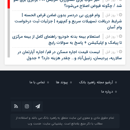
شد / چگونه قبوض اصلاح می‌شود؟
وام فوری بی دردسر بدون ضامن قرض الحسنه |
1 روز قبل
شرایط دریافت تسهیلات سریع و کم‌بهره | جزئیات ثبت درخواست
وام آسان
استعلام بیمه بدنه خودرو؛ راهنمای کامل از بیمه مرکزی
1 روز قبل
تا پیامک و اپلیکیشن + پاسخ به سوالات رایج
لیست قیمت اجاره مسکن در قم/ اجاره آپارتمان در
1 روز قبل
سالاریه، پردیسان، زنبیل‌آباد و… چقدر هزینه دارد؟ + جدول
لیست قیمت خرید مسکن در الهیه | قیمت هر متر
1 روز قبل
آپارتمان در این منطقه چقدر است؟ + جدول مردادماه ۱۴۰۵
آرشیو مجله راهبرد بانک
پیوند ها
تماس با ما
لیست قیمت خودروهای کارکرده/ ماکسیما، لاماری،
1 روز قبل
فونیکس، سراتو، هایما و مزدا در بازار چند؟+ جدول مردادماه ۱۴۰۵
درباره ما
جزئیات فعال‌سازی «کیف پول ایران» اعلام شد
1 روز قبل
جزئیات دستورالعمل جدید مالیاتی برای تسعیر ارز
1 روز قبل
واردات بدون انتقال ارز
تمام حقوق مادی و معنوی این سایت متعلق به راهبرد بانک می باشد و استفاده از
تصمیم جدید درباره باقی مانده دینارهای اربعین
1 روز قبل
مطالب با ذکر منبع بلامانع است. پشتیبانی سایت:
خدمت وب