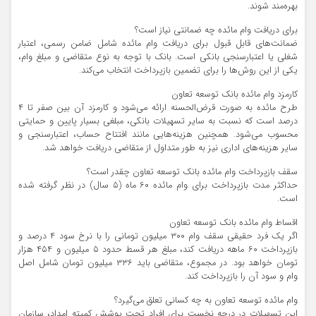
بهره‌مند شوند.
برای دریافت وام مائده چه ضمانتی نیاز است؟
ضمانت‌های قابل قبول برای دریافت وام مائده شامل ضامن رسمی، اعتبار
شغلی یا اعتبارسنجی بانکی است. بانک با توجه به نوع متقاضی و مبلغ وام،
یکی از این روش‌ها را برای تضمین بازپرداخت انتخاب می‌کند.
کارمزد وام مائده بانک توسعه تعاون
طرح مائده به صورت قرض‌الحسنه ارائه می‌شود و کارمزد آن بین صفر تا ۴
درصد است که نسبت به سایر تسهیلات بانکی، مبلغی بسیار پایین و حمایتی
محسوب می‌شود. همچنین هزینه‌هایی مانند افتتاح حساب، اعتبارسنجی و
سایر هزینه‌های اداری نیز به طور متداول از متقاضی دریافت خواهد شد.
سقف بازپرداخت وام مائده بانک توسعه تعاون چقدر است؟
حداکثر مدت بازپرداخت برای وام مائده ۶۰ ماه (۵ سال) در نظر گرفته شده
است.
اقساط وام مائده بانک توسعه تعاون
اگر یک فرد حقیقی سقف وام ۳۰۰ میلیون تومانی را با نرخ سود ۴ درصد و
بازپرداخت ۶۰ ماهه دریافت کند، مبلغ هر قسط حدود ۵ میلیون و ۴۵۴ هزار
تومان خواهد بود. در مجموع، متقاضی باید ۳۳۶ میلیون تومان شامل اصل
وام و سود آن را بازپرداخت کند.
وام مائده توسعه تعاون به چه کسانی تعلق می‌گیرد؟
این تسهیلات در درجه نخست برای افراد تحت پوشش کمیته امداد، سازمان