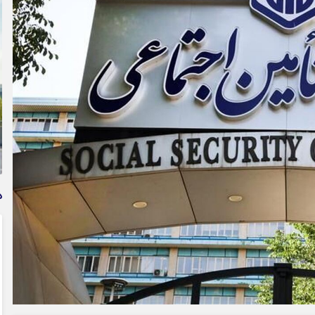
وام فوری بی دردسر بدون ضامن قرض الحسنه | شرایط
دریافت تسهیلات سریع و کم‌بهره | جزئیات ثبت درخواست
وام آسان
د