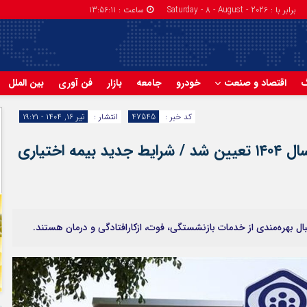
برابر با : Saturday - 8 - August - 2026
ساعت :
13:56:12
گ
اقتصاد و صنعت
خودرو
جامعه
بازار
فن آوری
بین الملل
کد خبر :
47545
انتشار :
تیر ۱۶, ۱۴۰۴ - ۱۹:۲۱
حق بیمه اختیاری تامین اجتماعی در سال ۱۴۰۴ تعیین شد / شرایط جدید بیمه اختیاری
ل بهره‌مندی از خدمات بازنشستگی، فوت، ازکارافتادگی و درمان هستند.