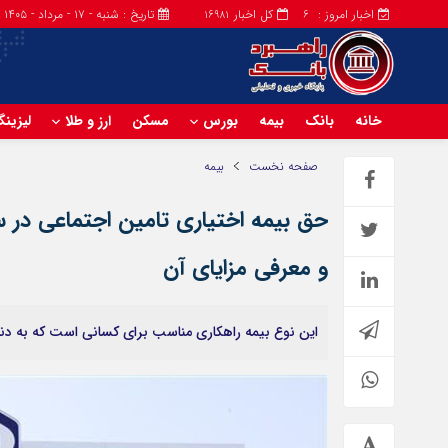
اخبار امروز :
کل اخبار
تاریخ : شنبه - ۱۷ - مرداد - ۱۴۰۵
16981
6
خانه
بانک
بیمه
بورس
مسکن
ارز و طلا
لیزین
صفحه نخست
بیمه
و معرفی مزایای آن
این نوع بیمه راهکاری مناسب برای کسانی است که به دنبا