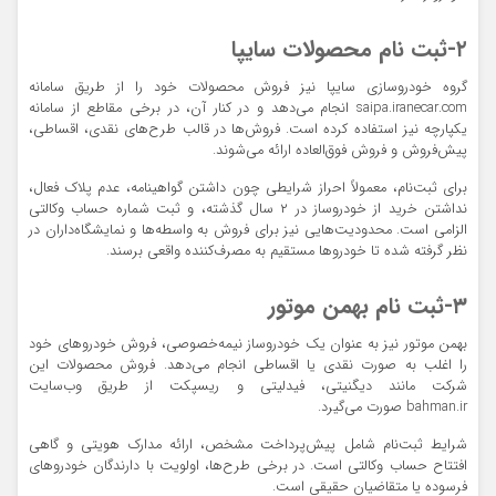
۲-ثبت نام محصولات سایپا
گروه خودروسازی سایپا نیز فروش محصولات خود را
از طریق سامانه
saipa.iranecar.com
انجام می‌دهد و در کنار آن، در برخی مقاطع از سامانه
یکپارچه نیز استفاده کرده است. فروش‌ها در قالب طرح‌های نقدی، اقساطی،
پیش‌فروش و فروش فوق‌العاده ارائه می‌شوند.
برای ثبت‌نام، معمولاً احراز شرایطی چون داشتن گواهینامه، عدم پلاک فعال،
نداشتن خرید از خودروساز در ۲ سال گذشته، و ثبت شماره حساب وکالتی
الزامی است. محدودیت‌هایی نیز برای فروش به واسطه‌ها و نمایشگاه‌داران در
نظر گرفته شده تا خودروها مستقیم به مصرف‌کننده واقعی برسند.
۳-ثبت نام بهمن موتور
بهمن موتور نیز به عنوان یک خودروساز نیمه‌خصوصی، فروش خودروهای خود
را اغلب به صورت نقدی یا اقساطی انجام می‌دهد. فروش محصولات این
شرکت مانند دیگنیتی، فیدلیتی و ریسپکت از طریق
وب‌سایت
bahman.ir
صورت می‌گیرد.
شرایط ثبت‌نام شامل پیش‌پرداخت مشخص، ارائه مدارک هویتی و گاهی
افتتاح حساب وکالتی است. در برخی طرح‌ها، اولویت با دارندگان خودروهای
فرسوده یا متقاضیان حقیقی است.