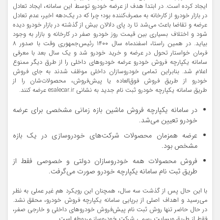
ایجاد کرده است. در ابتدا هدف از عرضه خودرو توسط این سامانه، ایجاد تعادل
در بازار خودرو از کارخانه به مصرف‌کننده بود؛ چرا که در یک‌دهه اخیر، عدم تعادل
عرضه و تقاضا باعث می‌شد تا رد پای دلالان بیش از گذشته در بازار خودرو دیده
شود و اختلاف بسیاری بین قیمت روز خودرو صفر در کارخانه و بازار به وجود
بیاید. در همین راستا، اسفندماه سال ۱۴۰۰ رئیس‌جمهوری وقت با صدور ۸
فرمان خواستار تحول در عرضه و خرید خودرو شد و یک سال بعد با معرفی
سامانه یکپارچه فروش خودرو عرضه خودروهای داخلی را از طرق دیگر ممنوع
اعلام شد. بنابراین تمامی خودروسازان داخلی موظف شدند به جای فروش
خودرو از طریق فروش فوق‌العاده یا پیش‌فروش، محصولات‌شان را از
طریق سامانه یکپارچه خودرو ثبت نام جدید به نشانی esalecar.ir عرضه کنند.
در سامانه یکپارچه فروش ماشین بازه زمانی مشخصی برای عرضه
خودرو تعیین می‌شد.
عرضه همزمان محصولات شرکت‌های خودروسازی در یک بازه
مشخص بود.
فروش محصولات همه خودروسازان دولتی و خصوصی فقط از
طریق ثبت نام سامانه یکپارچه خودرو صورت می‌گرفت.
با این حال پس از گذشت سه سال، همچنان این رویکرد هم غیر عملی به نظر
می‌رسید و اهداف اصلی از برپایی سامانه یکپارچه فروش خودرو، محقق نشد.
در حال حاضر
تنها روش ثبت نام پیش‌فروش خودروهای داخلی و خارجی صفر،
فقط از طریق وبسایت رسمی شرکت خودروساز
مربوطه است.