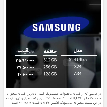
در لیستی که از قیمت محصولات سامسونگ آمده، بالاترین قیمت متعلق به
سامسونگ اس ۲۴ اولتراست که ۱۱۵.۹۹۰.۰۰۰ ارزیابی شده و پایین‌ترین قیمت
در این لیست متعلق به سامسونگ گلکسی A 34 با قیمت ۲۰.۱۰۰.۰۰۰ است.