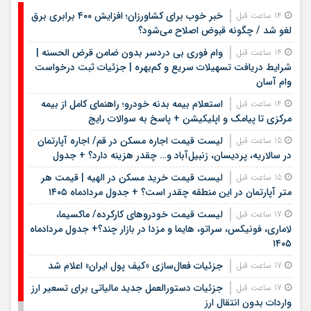
خبر خوب برای کشاورزان؛ افزایش ۴۰۰ برابری برق
14 ساعت قبل
لغو شد / چگونه قبوض اصلاح می‌شود؟
وام فوری بی دردسر بدون ضامن قرض الحسنه |
14 ساعت قبل
شرایط دریافت تسهیلات سریع و کم‌بهره | جزئیات ثبت درخواست
وام آسان
استعلام بیمه بدنه خودرو؛ راهنمای کامل از بیمه
14 ساعت قبل
مرکزی تا پیامک و اپلیکیشن + پاسخ به سوالات رایج
لیست قیمت اجاره مسکن در قم/ اجاره آپارتمان
15 ساعت قبل
در سالاریه، پردیسان، زنبیل‌آباد و… چقدر هزینه دارد؟ + جدول
لیست قیمت خرید مسکن در الهیه | قیمت هر
15 ساعت قبل
متر آپارتمان در این منطقه چقدر است؟ + جدول مردادماه ۱۴۰۵
لیست قیمت خودروهای کارکرده/ ماکسیما،
17 ساعت قبل
لاماری، فونیکس، سراتو، هایما و مزدا در بازار چند؟+ جدول مردادماه
۱۴۰۵
جزئیات فعال‌سازی «کیف پول ایران» اعلام شد
17 ساعت قبل
جزئیات دستورالعمل جدید مالیاتی برای تسعیر ارز
17 ساعت قبل
واردات بدون انتقال ارز