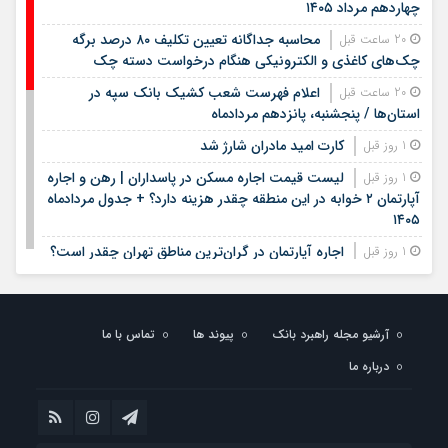
چهاردهم مرداد ۱۴۰۵
محاسبه جداگانه تعیین تکلیف ۸۰ درصد برگه
20 ساعت قبل
چک‌های کاغذی و الکترونیکی هنگام درخواست دسته چک
اعلام فهرست شعب کشیک بانک سپه در
20 ساعت قبل
استان‌ها / پنجشنبه، پانزدهم مردادماه
کارت امید مادران شارژ شد
1 روز قبل
لیست قیمت اجاره مسکن در پاسداران | رهن و اجاره
1 روز قبل
آپارتمان ۲ خوابه در این منطقه چقدر هزینه دارد؟ + جدول مردادماه
۱۴۰۵
اجاره آپارتمان در گران‌ترین مناطق تهران چقدر است؟
1 روز قبل
+ جدول
لیست قیمت خرید مسکن در ستارخان | خرید
1 روز قبل
آپارتمان ۱۰۰ متری در این منطقه چقدر سرمایه نیاز دارد؟ + جدول
آرشیو مجله راهبرد بانک
پیوند ها
تماس با ما
مردادماه ۱۴۰۵
درباره ما
زمان ثبت نام مرحله دوم نقل و انتقالات فرهنگیان
1 روز قبل
اعلام شد
خبر مهم برای دانش‌آموزان / نتایج آزمون سمپاد و
1 روز قبل