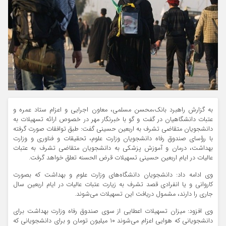
به گزارش راهبرد بانک،محسن مسلمی، معاون اجرایی و اعزام ستاد عمره و
عتبات دانشگاهیان در گفت و گو با خبرنگار مهر در خصوص ارائه تسهیلات به
دانشجویان متقاضی تشرف به اربعین حسینی گفت: طبق توافقات صورت گرفته
با رؤسای صندوق رفاه دانشجویان وزارت علوم، تحقیقات و فناوری و وزارت
بهداشت، درمان و آموزش پزشکی به دانشجویان متقاضی تشرف به عتبات
عالیات در ایام اربعین حسینی تسهیلات قرض الحسنه تعلق خواهد گرفت.
وی ادامه داد: دانشجویان دانشگاه‌های وزارت علوم و بهداشت که بصورت
کاروانی و یا انفرادی قصد تشرف به زیارت عتبات عالیات در ایام اربعین سال
جاری را دارند، مشمول دریافت این تسهیلات می‌شوند.
وی افزود: میزان تسهیلات اعطایی از سوی صندوق رفاه وزارت بهداشت برای
دانشجویانی که هوایی اعزام می‌شوند ۱۰ میلیون تومان و برای دانشجویانی که