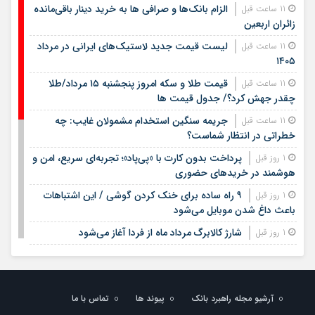
الزام بانک‌ها و صرافی ها به خرید دینار باقی‌مانده
11 ساعت قبل
زائران اربعین
لیست قیمت جدید لاستیک‌های ایرانی در مرداد
11 ساعت قبل
۱۴۰۵
قیمت طلا و سکه امروز پنجشنبه ۱۵ مرداد/طلا
11 ساعت قبل
چقدر جهش کرد؟/ جدول قیمت ها
جریمه سنگین استخدام مشمولان غایب: چه
11 ساعت قبل
خطراتی در انتظار شماست؟
پرداخت بدون کارت با «پی‌پاد»؛ تجربه‌ای سریع، امن و
1 روز قبل
هوشمند در خریدهای حضوری
۹ راه ساده برای خنک کردن گوشی / این اشتباهات
1 روز قبل
باعث داغ شدن موبایل می‌شود
شارژ کالابرگ مرداد ماه از فردا آغاز می‌شود
1 روز قبل
لیست قیمت اجاره مسکن در شهرک غرب |
1 روز قبل
اجاره‌نشینی در این منطقه چقدر هزینه دارد؟ + جدول مردادماه
۱۴۰۵
آرشیو مجله راهبرد بانک
پیوند ها
تماس با ما
لیست قیمت خرید مسکن در تهرانسر/ قیمت خرید
1 روز قبل