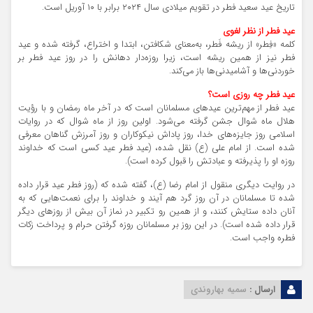
تاریخ عید سعید فطر در تقویم میلادی سال ۲۰۲۴ برابر با ۱۰ آوریل است.
عید فطر از نظر لغوی
کلمه «فِطر» از ریشه فَطر، به‌معنای شکافتن، ابتدا و اختراع، گرفته شده و عید
فطر نیز از همین ریشه است، زیرا روزه‌دار دهانش را در روز عید فطر بر
خوردنی‌ها و آشامیدنی‌ها باز می‌کند.
عید فطر چه روزی است؟
عید فطر از مهم‌ترین عیدهای مسلمانان است که در آخر ماه رمضان و با رؤیت
هلال ماه شوال جشن گرفته می‌شود. اولین روز از ماه شوال که در روایات
اسلامی روز جایزه‌های خدا، روز پاداش نیکوکاران و روز آمرزش گناهان معرفی
شده است. از امام علی (ع) نقل شده، (عید فطر عید کسی است که خداوند
روزه او را پذیرفته و عبادتش را قبول کرده است).
در روایت دیگری منقول از امام رضا (ع)، گفته شده که (روز فطر عید قرار داده
شده تا مسلمانان در آن روز گرد هم آیند و خداوند را برای نعمت‌هایی که به
آنان داده ستایش کنند، و از همین رو تکبیر در نماز آن بیش از روزهای دیگر
قرار داده شده است). در این روز بر مسلمانان روزه گرفتن حرام و پرداخت زکات
فطره واجب است.
ارسال :
سمیه بهاروندی