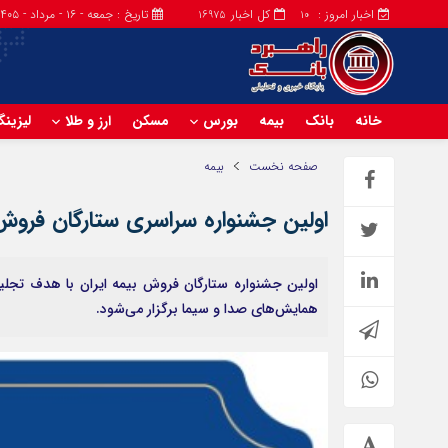
اخبار امروز :
کل اخبار
تاریخ : جمعه - ۱۶ - مرداد - ۱۴۰۵
16975
10
خانه
بانک
بیمه
بورس
مسکن
ارز و طلا
لیزین
صفحه نخست
بیمه
اولین جشنواره سراسری ستارگان فروش ب
همایش‌های صدا و سیما برگزار می‌شود.