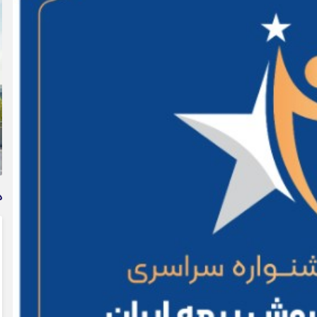
وام فوری بی دردسر بدون ضامن قرض الحسنه | شرایط
دریافت تسهیلات سریع و کم‌بهره | جزئیات ثبت درخواست
وام آسان
د