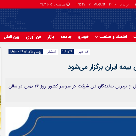
برابر با : Friday - 7 - August - 2026
ساعت :
19:35:07
گ
اقتصاد و صنعت
خودرو
جامعه
بازار
فن آوری
بین الملل
کد خبر :
28134
انتشار :
بهمن ۲۵, ۱۴۰۲ - ۱۶:۱۰
یمه ایران برگزار می‌شود
اولین جشنواره ستارگان فروش بیمه ایران با هدف تجلیل از برترین نمایندگان این شرکت در سراسر کشور، روز ۲۶ بهمن در سالن