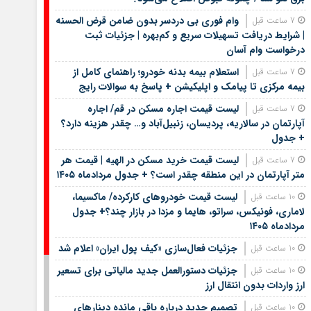
وام فوری بی دردسر بدون ضامن قرض الحسنه
7 ساعت قبل
| شرایط دریافت تسهیلات سریع و کم‌بهره | جزئیات ثبت
درخواست وام آسان
استعلام بیمه بدنه خودرو؛ راهنمای کامل از
7 ساعت قبل
بیمه مرکزی تا پیامک و اپلیکیشن + پاسخ به سوالات رایج
لیست قیمت اجاره مسکن در قم/ اجاره
7 ساعت قبل
آپارتمان در سالاریه، پردیسان، زنبیل‌آباد و… چقدر هزینه دارد؟
+ جدول
لیست قیمت خرید مسکن در الهیه | قیمت هر
7 ساعت قبل
متر آپارتمان در این منطقه چقدر است؟ + جدول مردادماه ۱۴۰۵
لیست قیمت خودروهای کارکرده/ ماکسیما،
10 ساعت قبل
لاماری، فونیکس، سراتو، هایما و مزدا در بازار چند؟+ جدول
مردادماه ۱۴۰۵
جزئیات فعال‌سازی «کیف پول ایران» اعلام شد
10 ساعت قبل
جزئیات دستورالعمل جدید مالیاتی برای تسعیر
10 ساعت قبل
ارز واردات بدون انتقال ارز
تصمیم جدید درباره باقی مانده دینارهای
10 ساعت قبل