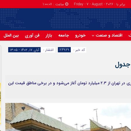
برابر با : Friday - 7 - August - 2026
ساعت :
1:00:08
گ
اقتصاد و صنعت
خودرو
جامعه
بازار
فن آوری
بین الملل
کد خبر :
23929
انتشار :
آبان ۱۷, ۱۴۰۲ - ۱۳:۰۵
بررسی بازار مسکن نشان می‌دهد قیمت خانه‌های ۷۰ متری در تهران از ۲.۳ میلیارد تومان آغاز می‌شود و در برخی مناطق قیمت این