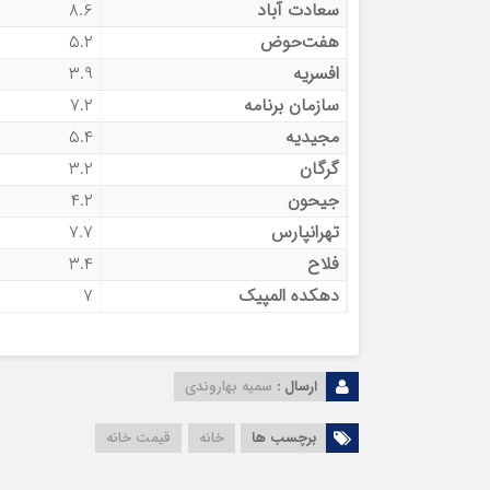
سعادت آباد
۸.۶
هفت‌حوض
۵.۲
افسریه
۳.۹
سازمان برنامه
۷.۲
مجیدیه
۵.۴
گرگان
۳.۲
جیحون
۴.۲
تهرانپارس
۷.۷
فلاح
۳.۴
دهکده المپیک
۷
ارسال :
سمیه بهاروندی
برچسب ها
خانه
قیمت خانه