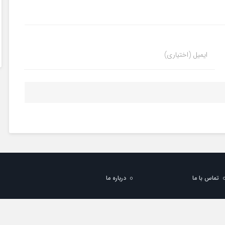
ایمیل (اختیاری)
تماس با ما
درباره ما
از مطالب با ذکر منبع بلامانع است. پشتیبانی سایت:
خدمت وب