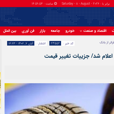
برابر با : Saturday - 8 - August - 2026
ساعت :
14:59:55
گ
اقتصاد و صنعت
خودرو
جامعه
بازار
فن آوری
بین الملل
راتر از بانک
کد خبر :
23552
انتشار :
آبان ۷, ۱۴۰۲ - ۱۶:۲۳