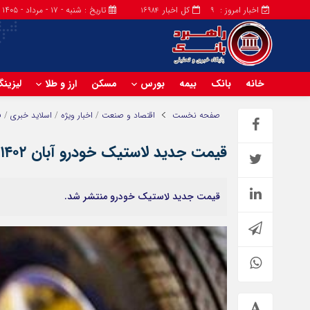
اخبار امروز :
کل اخبار
تاریخ : شنبه - ۱۷ - مرداد - ۱۴۰۵
16984
9
خانه
بانک
بیمه
بورس
مسکن
ارز و طلا
لیزین
صفحه نخست
اقتصاد و صنعت
/
اخبار ویژه
/
اسلاید خبری
/
ف
قیمت جدید لاستیک خودرو آبان ۱۴۰۲ اعلام شد/ جزییات تغییر قیمت
قیمت جدید لاستیک خودرو منتشر شد.