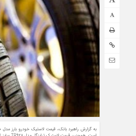
تمدید خودکار بیمه سلامت دهک‌های اقتصادی ۱ تا ۵ تهران
است. همچنین قیمت لاستیک تراینگل مدل TR۹۲۸ سایز ۱۸۵/۶۵R۱۴ برای دوحلقه حوالی ۴ میلیون و ۹۸۰ هزارتومان اعلام شده است.