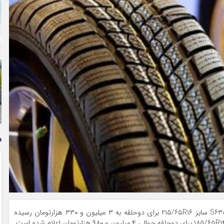
وام فوری بی دردسر بدون ضامن قرض الحسنه | شرایط
دریافت تسهیلات سریع و کم‌بهره | جزئیات ثبت درخواست
وام آسان
د
به گزارش راهبرد بانک، قیمت لاستیک خودرو بارز مدل S۶۳۰ سایز ۲۱۵/۶۵R۱۶ برای دوحلقه به ۳ میلیون و ۳۳۰ هزارتومان رسیده