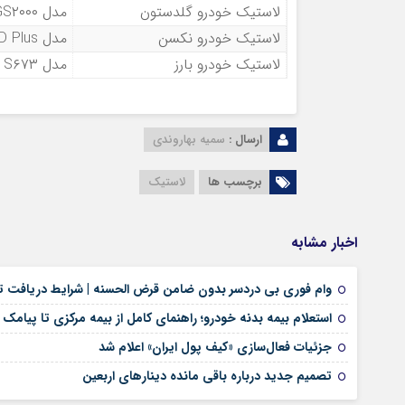
لاستیک خودرو گلدستون
مدل GS۲۰۰۰ سایز ۱۸۵/۶۵R۱۵
لاستیک خودرو نکسن
مدل Nblue HD Plus سایز ۲۰۵/۵۵R۱۶
لاستیک خودرو بارز
مدل RIDERUNNER S۶۷۳ سایز ۲۱۵/۵۵R۱۶
ارسال :
سمیه بهاروندی
برچسب ها
لاستیک
اخبار مشابه
وام فوری بی دردسر بدون ضامن قرض الحسنه | شرایط دریافت تس
استعلام بیمه بدنه خودرو؛ راهنمای کامل از بیمه مرکزی تا پیامک
جزئیات فعال‌سازی «کیف پول ایران» اعلام شد
تصمیم جدید درباره باقی مانده دینارهای اربعین