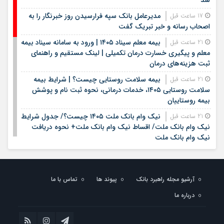
شد
مدیرعامل بانک سپه فرارسیدن روز خبرنگار را به
17 ساعت قبل
اصحاب رسانه و خبر تبریک گفت
بیمه معلم سیناد ۱۴۰۵ | ورود به سامانه سیناد بیمه
21 ساعت قبل
معلم و پیگیری خسارت درمان تکمیلی | لینک مستقیم و راهنمای
ثبت هزینه‌های درمان
بیمه سلامت روستایی چیست؟ | شرایط بیمه
21 ساعت قبل
سلامت روستایی ۱۴۰۵، خدمات درمانی، نحوه ثبت نام و پوشش
بیمه روستاییان
نیک وام بانک ملت ۱۴۰۵ چیست؟/ جدول شرایط
21 ساعت قبل
نیک وام بانک ملت/ اقساط نیک وام بانک ملت+ نحوه دریافت
نیک وام بانک ملت
شرایط وام بانک مهر ایران در سال ۱۴۰۵؛ مبلغ،
22 ساعت قبل
اقساط و نحوه دریافت تسهیلات
آرشیو مجله راهبرد بانک
پیوند ها
تماس با ما
وام قرض الحسنه ۱۴۰۵ | شرایط دریافت، مبلغ
22 ساعت قبل
وام، ضامن، اقساط و نحوه ثبت نام
درباره ما
قیمت سکه و طلا روز شنبه هفدهم مرداد ۱۴۰۵ +
22 ساعت قبل
جدول