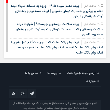
بیمه معلم سیناد ۱۴۰۵ | ورود به سامانه سیناد بیمه
19 ساعت قبل
معلم و پیگیری خسارت درمان تکمیلی | لینک مستقیم و راهنمای
ثبت هزینه‌های درمان
بیمه سلامت روستایی چیست؟ | شرایط بیمه
19 ساعت قبل
سلامت روستایی ۱۴۰۵، خدمات درمانی، نحوه ثبت نام و پوشش
بیمه روستاییان
نیک وام بانک ملت ۱۴۰۵ چیست؟/ جدول شرایط
19 ساعت قبل
نیک وام بانک ملت/ اقساط نیک وام بانک ملت+ نحوه دریافت
نیک وام بانک ملت
شرایط وام بانک مهر ایران در سال ۱۴۰۵؛ مبلغ،
20 ساعت قبل
اقساط و نحوه دریافت تسهیلات
آرشیو مجله راهبرد بانک
پیوند ها
تماس با ما
وام قرض الحسنه ۱۴۰۵ | شرایط دریافت، مبلغ
20 ساعت قبل
وام، ضامن، اقساط و نحوه ثبت نام
درباره ما
قیمت سکه و طلا روز شنبه هفدهم مرداد ۱۴۰۵ +
20 ساعت قبل
جدول
خبر خوب برای کشاورزان؛ افزایش ۴۰۰ برابری برق لغو
1 روز قبل
تمام حقوق مادی و معنوی این سایت متعلق به راهبرد بانک می باشد و استفاده از
شد / چگونه قبوض اصلاح می‌شود؟
مطالب با ذکر منبع بلامانع است. پشتیبانی سایت:
خدمت وب