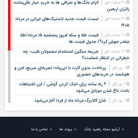
الزام بانک‌ها و صرافی ها به خرید دینار باقی‌مانده
20 ساعت قبل
زائران اربعین
لیست قیمت جدید لاستیک‌های ایرانی در مرداد
20 ساعت قبل
۱۴۰۵
قیمت طلا و سکه امروز پنجشنبه ۱۵ مرداد/طلا
20 ساعت قبل
چقدر جهش کرد؟/ جدول قیمت ها
جریمه سنگین استخدام مشمولان غایب: چه
20 ساعت قبل
خطراتی در انتظار شماست؟
پرداخت بدون کارت با «پی‌پاد»؛ تجربه‌ای سریع، امن و
1 روز قبل
هوشمند در خریدهای حضوری
۹ راه ساده برای خنک کردن گوشی / این اشتباهات
1 روز قبل
باعث داغ شدن موبایل می‌شود
شارژ کالابرگ مرداد ماه از فردا آغاز می‌شود
1 روز قبل
لیست قیمت اجاره مسکن در شهرک غرب |
1 روز قبل
اجاره‌نشینی در این منطقه چقدر هزینه دارد؟ + جدول مردادماه
۱۴۰۵
آرشیو مجله راهبرد بانک
پیوند ها
تماس با ما
لیست قیمت خرید مسکن در تهرانسر/ قیمت خرید
1 روز قبل