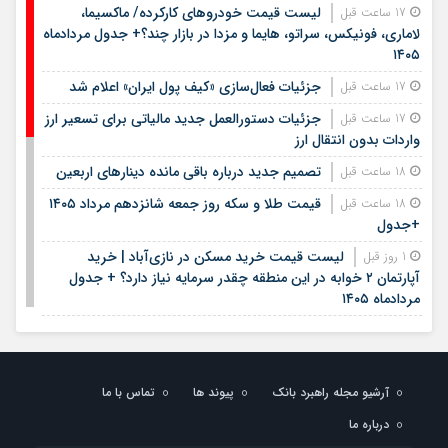
لیست قیمت خودروهای کارکرده/ ماکسیما،
17 ساعت قبل
لاماری، فونیکس، سراتو، هایما و مزدا در بازار چند؟+ جدول مردادماه
۱۴۰۵
جزئیات فعال‌سازی «کیف پول ایران» اعلام شد
17 ساعت قبل
جزئیات دستورالعمل جدید مالیاتی برای تسعیر ارز
17 ساعت قبل
واردات بدون انتقال ارز
تصمیم جدید درباره باقی مانده دینارهای اربعین
18 ساعت قبل
قیمت طلا و سکه روز جمعه شانزدهم مرداد ۱۴۰۵
18 ساعت قبل
+جدول
لیست قیمت خرید مسکن در نازی‌آباد | خرید
1 روز قبل
آپارتمان ۲ خوابه در این منطقه چقدر سرمایه نیاز دارد؟ + جدول
مردادماه ۱۴۰۵
هشتمین عرضه اولیه فرابورس در سال ۱۴۰۵ / جزئیات
1 روز قبل
عرضه سهام اعلام شد
لیست قیمت اجاره مسکن در یوسف‌آباد | رهن و
1 روز قبل
آرشیو مجله راهبرد بانک
پیوند ها
تماس با ما
اجاره آپارتمان در این منطقه چقدر بودجه نیاز دارد؟ + جدول
مردادماه ۱۴۰۵
درباره ما