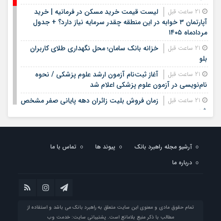
لیست قیمت خرید مسکن در فرمانیه | خرید
21 ساعت قبل
آپارتمان ۳ خوابه در این منطقه چقدر سرمایه نیاز دارد؟ + جدول
مردادماه ۱۴۰۵
خزانه بانک سامان؛ محل نگهداری طلای کاربران
21 ساعت قبل
بلو
آغاز ثبت‌نام آزمون ارشد علوم پزشکی / نحوه
21 ساعت قبل
نام‌نویسی در آزمون علوم پزشکی اعلام شد
زمان فروش بلیت زائران دهه پایانی صفر مشخص
21 ساعت قبل
شد
مدیرعامل بانک سپه فرارسیدن روز خبرنگار را به
23 ساعت قبل
اصحاب رسانه و خبر تبریک گفت
آرشیو مجله راهبرد بانک
پیوند ها
تماس با ما
بیمه معلم سیناد ۱۴۰۵ | ورود به سامانه سیناد بیمه
1 روز قبل
درباره ما
معلم و پیگیری خسارت درمان تکمیلی | لینک مستقیم و راهنمای
ثبت هزینه‌های درمان
بیمه سلامت روستایی چیست؟ | شرایط بیمه سلامت
1 روز قبل
روستایی ۱۴۰۵، خدمات درمانی، نحوه ثبت نام و پوشش بیمه
تمام حقوق مادی و معنوی این سایت متعلق به راهبرد بانک می باشد و استفاده از
روستاییان
مطالب با ذکر منبع بلامانع است. پشتیبانی سایت:
خدمت وب