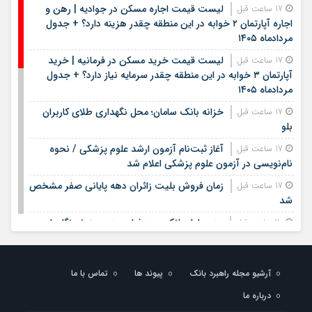
لیست قیمت اجاره مسکن در جوادیه | رهن و
17 ساعت قبل
اجاره آپارتمان ۲ خوابه در این منطقه چقدر هزینه دارد؟ + جدول
مردادماه ۱۴۰۵
لیست قیمت خرید مسکن در فرمانیه | خرید
17 ساعت قبل
آپارتمان ۳ خوابه در این منطقه چقدر سرمایه نیاز دارد؟ + جدول
مردادماه ۱۴۰۵
خزانه بانک سامان؛ محل نگهداری طلای کاربران
17 ساعت قبل
بلو
آغاز ثبت‌نام آزمون ارشد علوم پزشکی / نحوه
17 ساعت قبل
نام‌نویسی در آزمون علوم پزشکی اعلام شد
زمان فروش بلیت زائران دهه پایانی صفر مشخص
17 ساعت قبل
شد
مدیرعامل بانک سپه فرارسیدن روز خبرنگار را به
20 ساعت قبل
اصحاب رسانه و خبر تبریک گفت
بیمه معلم سیناد ۱۴۰۵ | ورود به سامانه سیناد
23 ساعت قبل
آرشیو مجله راهبرد بانک
پیوند ها
تماس با ما
بیمه معلم و پیگیری خسارت درمان تکمیلی | لینک مستقیم و
راهنمای ثبت هزینه‌های درمان
درباره ما
بیمه سلامت روستایی چیست؟ | شرایط بیمه سلامت
1 روز قبل