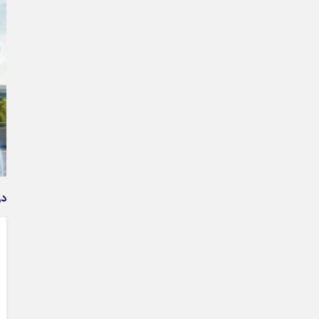
وام فوری بی دردسر بدون ضامن قرض الحسنه | شرایط
دریافت تسهیلات سریع و کم‌بهره | جزئیات ثبت درخواست
وام آسان
در