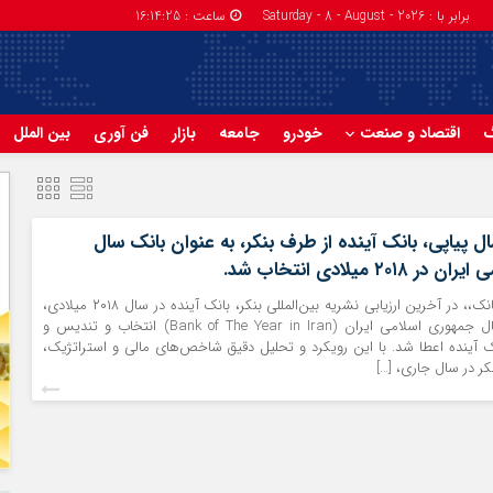
برابر با : Saturday - 8 - August - 2026
ساعت :
16:14:26
گ
اقتصاد و صنعت
خودرو
جامعه
بازار
فن آوری
بین الملل
ل پیاپی، بانک آینده از طرف بنکر، به عنوان بانک سال
۲۰ میلادی انتخاب شد.
به گزارش راهبرد بانک،، در آخرین ارزیابی نشریه بین‌المللی بنکر، بانک آینده در سال ۲۰۱۸ میلادی،
به عنوان بانک سال جمهوری اسلامی ایران (Bank of The Year in Iran) انتخاب و تندیس و
ک آینده اعطا شد. با این رویکرد و تحلیل دقیق شاخص‌های مالی و استراتژیک،
نکر در سال جاری، […]