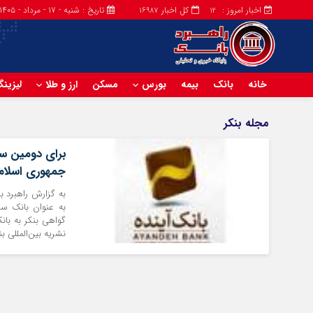
اخبار امروز :
کل اخبار
تاریخ : شنبه - ۱۷ - مرداد - ۱۴۰۵
16987
12
خانه
بانک
بیمه
بورس
مسکن
ارز و طلا
لیزین
مجله بنکر
برای دومین سا
جمهوری اسلامی ایران در ۱۸
گواهی بنکر به بان
نشریه بین‌المللی ب