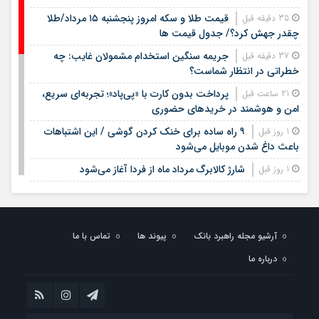
قیمت طلا و سکه امروز پنجشنبه ۱۵ مرداد/طلا
35 دقیقه قبل
چقدر جهش کرد؟/ جدول قیمت ها
جریمه سنگین استخدام مشمولان غایب: چه
37 دقیقه قبل
خطراتی در انتظار شماست؟
پرداخت بدون کارت با «پی‌پاد»؛ تجربه‌ای سریع،
21 ساعت قبل
امن و هوشمند در خریدهای حضوری
۹ راه ساده برای خنک کردن گوشی / این اشتباهات
1 روز قبل
باعث داغ شدن موبایل می‌شود
شارژ کالابرگ مرداد ماه از فردا آغاز می‌شود
1 روز قبل
لیست قیمت اجاره مسکن در شهرک غرب |
1 روز قبل
اجاره‌نشینی در این منطقه چقدر هزینه دارد؟ + جدول مردادماه
۱۴۰۵
آرشیو مجله راهبرد بانک
پیوند ها
تماس با ما
لیست قیمت خرید مسکن در تهرانسر/ قیمت خرید
1 روز قبل
درباره ما
هر متر آپارتمان در این منطقه چقدر است؟ + جدول
خبر خوش برای مشمولان سربازی/ این افراد از خدمت
1 روز قبل
سربازی معاف می‌شوند