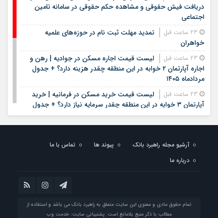
دریافت فیش حقوقی و مشاهده حکم حقوقی در سامانه تامین
اجتماعی
تمدید مهلت ثبت نام در حوزه‌های علمیه
23 ساعت قبل
خواهران
لیست قیمت اجاره مسکن در جوادیه | رهن و
23 ساعت قبل
اجاره آپارتمان ۲ خوابه در این منطقه چقدر هزینه دارد؟ + جدول
مردادماه ۱۴۰۵
لیست قیمت خرید مسکن در فرمانیه | خرید
23 ساعت قبل
آپارتمان ۳ خوابه در این منطقه چقدر سرمایه نیاز دارد؟ + جدول
مردادماه ۱۴۰۵
خزانه بانک سامان؛ محل نگهداری طلای کاربران
23 ساعت قبل
بلو
آرشیو مجله راهبرد بانک
پیوند ها
تماس با ما
آغاز ثبت‌نام آزمون ارشد علوم پزشکی / نحوه
23 ساعت قبل
درباره ما
نام‌نویسی در آزمون علوم پزشکی اعلام شد
زمان فروش بلیت زائران دهه پایانی صفر مشخص شد
1 روز قبل
تمام حقوق مادی و معنوی این سایت متعلق به راهبرد بانک می باشد و استفاده از
مطالب با ذکر منبع بلامانع است. پشتیبانی سایت:
خدمت وب