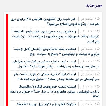
اخبار جدید
خبر خوب برای کشاورزان؛ افزایش ۴۰۰ برابری برق
14 ساعت قبل
لغو شد / چگونه قبوض اصلاح می‌شود؟
وام فوری بی دردسر بدون ضامن قرض الحسنه |
15 ساعت قبل
شرایط دریافت تسهیلات سریع و کم‌بهره | جزئیات ثبت درخواست
وام آسان
استعلام بیمه بدنه خودرو؛ راهنمای کامل از بیمه
15 ساعت قبل
مرکزی تا پیامک و اپلیکیشن + پاسخ به سوالات رایج
لیست قیمت اجاره مسکن در قم/ اجاره آپارتمان
15 ساعت قبل
در سالاریه، پردیسان، زنبیل‌آباد و… چقدر هزینه دارد؟ + جدول
لیست قیمت خرید مسکن در الهیه | قیمت هر
15 ساعت قبل
متر آپارتمان در این منطقه چقدر است؟ + جدول مردادماه ۱۴۰۵
لیست قیمت خودروهای کارکرده/ ماکسیما،
17 ساعت قبل
لاماری، فونیکس، سراتو، هایما و مزدا در بازار چند؟+ جدول مردادماه
۱۴۰۵
جزئیات فعال‌سازی «کیف پول ایران» اعلام شد
17 ساعت قبل