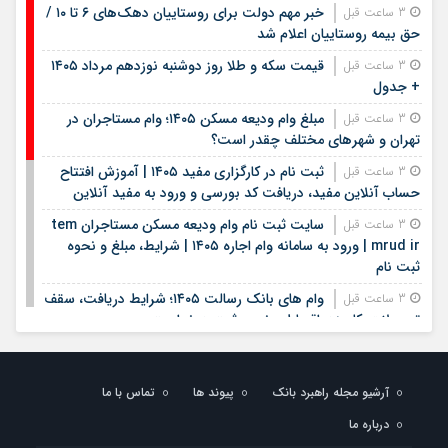
خبر مهم دولت برای روستاییان دهک‌های ۶ تا ۱۰ /
3 ساعت قبل
حق بیمه روستاییان اعلام شد
قیمت سکه و طلا روز دوشنبه نوزدهم مرداد ۱۴۰۵
3 ساعت قبل
+ جدول
مبلغ وام ودیعه مسکن ۱۴۰۵؛ وام مستاجران در
3 ساعت قبل
تهران و شهرهای مختلف چقدر است؟
ثبت نام در کارگزاری مفید ۱۴۰۵ | آموزش افتتاح
3 ساعت قبل
حساب آنلاین مفید، دریافت کد بورسی و ورود به مفید آنلاین
سایت ثبت نام وام ودیعه مسکن مستاجران tem
3 ساعت قبل
mrud ir | ورود به سامانه وام اجاره ۱۴۰۵ | شرایط، مبلغ و نحوه
ثبت نام
وام های بانک رسالت ۱۴۰۵؛ شرایط دریافت، سقف
3 ساعت قبل
تسهیلات، کارمزد، اقساط و نحوه ثبت درخواست
بیمه دی ۱۴۰۵؛ از بیمه‌نامه‌های شخص ثالث و بدنه
3 ساعت قبل
تا شرایط، نرخ‌ها و تخفیف‌های ویژه
آرشیو مجله راهبرد بانک
پیوند ها
تماس با ما
تأکید رئیس هیئت‌مدیره بانک سپه بر تعمیق
15 ساعت قبل
درباره ما
همکاری با صندوق بیمه حوادث طبیعی ساختمان