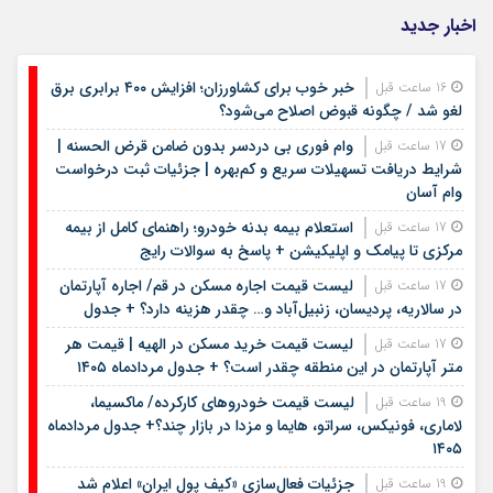
اخبار جدید
خبر خوب برای کشاورزان؛ افزایش ۴۰۰ برابری برق
16 ساعت قبل
لغو شد / چگونه قبوض اصلاح می‌شود؟
وام فوری بی دردسر بدون ضامن قرض الحسنه |
17 ساعت قبل
شرایط دریافت تسهیلات سریع و کم‌بهره | جزئیات ثبت درخواست
وام آسان
استعلام بیمه بدنه خودرو؛ راهنمای کامل از بیمه
17 ساعت قبل
مرکزی تا پیامک و اپلیکیشن + پاسخ به سوالات رایج
لیست قیمت اجاره مسکن در قم/ اجاره آپارتمان
17 ساعت قبل
در سالاریه، پردیسان، زنبیل‌آباد و… چقدر هزینه دارد؟ + جدول
لیست قیمت خرید مسکن در الهیه | قیمت هر
17 ساعت قبل
متر آپارتمان در این منطقه چقدر است؟ + جدول مردادماه ۱۴۰۵
لیست قیمت خودروهای کارکرده/ ماکسیما،
19 ساعت قبل
لاماری، فونیکس، سراتو، هایما و مزدا در بازار چند؟+ جدول مردادماه
۱۴۰۵
جزئیات فعال‌سازی «کیف پول ایران» اعلام شد
19 ساعت قبل