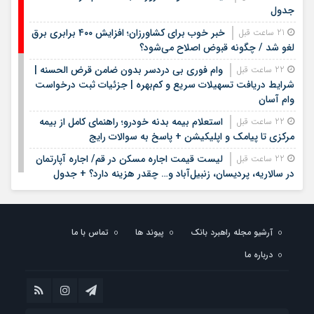
جدول
خبر خوب برای کشاورزان؛ افزایش ۴۰۰ برابری برق
21 ساعت قبل
لغو شد / چگونه قبوض اصلاح می‌شود؟
وام فوری بی دردسر بدون ضامن قرض الحسنه |
22 ساعت قبل
شرایط دریافت تسهیلات سریع و کم‌بهره | جزئیات ثبت درخواست
وام آسان
استعلام بیمه بدنه خودرو؛ راهنمای کامل از بیمه
22 ساعت قبل
مرکزی تا پیامک و اپلیکیشن + پاسخ به سوالات رایج
لیست قیمت اجاره مسکن در قم/ اجاره آپارتمان
22 ساعت قبل
در سالاریه، پردیسان، زنبیل‌آباد و… چقدر هزینه دارد؟ + جدول
لیست قیمت خرید مسکن در الهیه | قیمت هر
22 ساعت قبل
متر آپارتمان در این منطقه چقدر است؟ + جدول مردادماه ۱۴۰۵
آرشیو مجله راهبرد بانک
پیوند ها
تماس با ما
لیست قیمت خودروهای کارکرده/ ماکسیما، لاماری،
1 روز قبل
فونیکس، سراتو، هایما و مزدا در بازار چند؟+ جدول مردادماه ۱۴۰۵
درباره ما
جزئیات فعال‌سازی «کیف پول ایران» اعلام شد
1 روز قبل
جزئیات دستورالعمل جدید مالیاتی برای تسعیر ارز
1 روز قبل
واردات بدون انتقال ارز