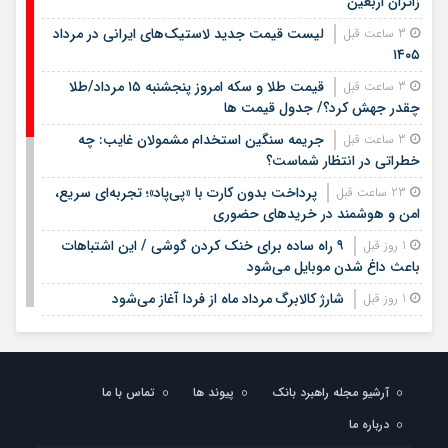
زائران اربعین
لیست قیمت جدید لاستیک‌های ایرانی در مرداد
3 ساعت قبل
۱۴۰۵
قیمت طلا و سکه امروز پنجشنبه ۱۵ مرداد/طلا
3 ساعت قبل
چقدر جهش کرد؟/ جدول قیمت ها
جریمه سنگین استخدام مشمولان غایب: چه
3 ساعت قبل
خطراتی در انتظار شماست؟
پرداخت بدون کارت با «پی‌پاد»؛ تجربه‌ای سریع،
23 ساعت قبل
امن و هوشمند در خریدهای حضوری
۹ راه ساده برای خنک کردن گوشی / این اشتباهات
1 روز قبل
باعث داغ شدن موبایل می‌شود
شارژ کالابرگ مرداد ماه از فردا آغاز می‌شود
1 روز قبل
لیست قیمت اجاره مسکن در شهرک غرب |
1 روز قبل
اجاره‌نشینی در این منطقه چقدر هزینه دارد؟ + جدول مردادماه
۱۴۰۵
آرشیو مجله راهبرد بانک
پیوند ها
تماس با ما
لیست قیمت خرید مسکن در تهرانسر/ قیمت خرید
1 روز قبل
درباره ما
هر متر آپارتمان در این منطقه چقدر است؟ + جدول