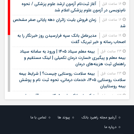
آغاز ثبت‌نام آزمون ارشد علوم پزشکی / نحوه
16 ساعت قبل
نام‌نویسی در آزمون علوم پزشکی اعلام شد
زمان فروش بلیت زائران دهه پایانی صفر مشخص
16 ساعت قبل
شد
مدیرعامل بانک سپه فرارسیدن روز خبرنگار را به
19 ساعت قبل
اصحاب رسانه و خبر تبریک گفت
بیمه معلم سیناد ۱۴۰۵ | ورود به سامانه سیناد
23 ساعت قبل
بیمه معلم و پیگیری خسارت درمان تکمیلی | لینک مستقیم و
راهنمای ثبت هزینه‌های درمان
بیمه سلامت روستایی چیست؟ | شرایط بیمه
23 ساعت قبل
سلامت روستایی ۱۴۰۵، خدمات درمانی، نحوه ثبت نام و پوشش
بیمه روستاییان
نیک وام بانک ملت ۱۴۰۵ چیست؟/ جدول
23 ساعت قبل
شرایط نیک وام بانک ملت/ اقساط نیک وام بانک ملت+ نحوه
دریافت نیک وام بانک ملت
آرشیو مجله راهبرد بانک
پیوند ها
تماس با ما
شرایط وام بانک مهر ایران در سال ۱۴۰۵؛ مبلغ،
23 ساعت قبل
اقساط و نحوه دریافت تسهیلات
درباره ما
وام قرض الحسنه ۱۴۰۵ | شرایط دریافت، مبلغ
23 ساعت قبل