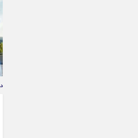
وام فوری بی دردسر بدون ضامن قرض الحسنه | شرایط
دریافت تسهیلات سریع و کم‌بهره | جزئیات ثبت درخواست
وام آسان
در