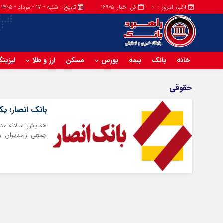
اخبار امروز :
کل اخبار
تاریخ : شنبه - ۱۷ - مرداد - ۱۴۰۵
16975
0
خانه
بانک
بیمه
بورس
مسکن
ارز و طلا
لیزین
حقوقی
بانک انصار؛ ی
همایش سالانه مدیر
جمعی از مدیران ار