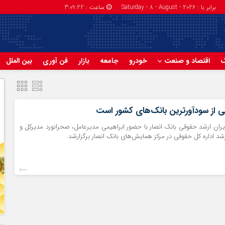
برابر با : Saturday - 8 - August - 2026
ساعت :
3:09:23
گ
اقتصاد و صنعت
خودرو
جامعه
بازار
فن آوری
بین الملل
کی از سودآورترین بانک‌های کشور است
ان ارشد حقوقی بانک انصار با حضور ابراهیمی مدیرعامل، صحرانورد مدیرکل و
شد اداره کل حقوقی در مرکز همایش‌های بانک انصار برگزارشد.