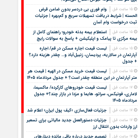
وام فوری بی دردسر بدون ضامن قرض
15 ساعت قبل
الحسنه | شرایط دریافت تسهیلات سریع و کم‌بهره | جزئیات
ثبت درخواست وام آسان
استعلام بیمه بدنه خودرو؛ راهنمای کامل از
15 ساعت قبل
بیمه مرکزی تا پیامک و اپلیکیشن + پاسخ به سوالات رایج
لیست قیمت اجاره مسکن در قم/ اجاره
15 ساعت قبل
آپارتمان در سالاریه، پردیسان، زنبیل‌آباد و… چقدر هزینه دارد؟
+ جدول
لیست قیمت خرید مسکن در الهیه | قیمت هر
15 ساعت قبل
متر آپارتمان در این منطقه چقدر است؟ + جدول مردادماه ۱۴۰۵
لیست قیمت خودروهای کارکرده/ ماکسیما،
17 ساعت قبل
لاماری، فونیکس، سراتو، هایما و مزدا در بازار چند؟+ جدول
مردادماه ۱۴۰۵
جزئیات فعال‌سازی «کیف پول ایران» اعلام شد
17 ساعت قبل
جزئیات دستورالعمل جدید مالیاتی برای تسعیر
17 ساعت قبل
ارز واردات بدون انتقال ارز
تصمیم جدید درباره باقی مانده دینارهای
17 ساعت قبل