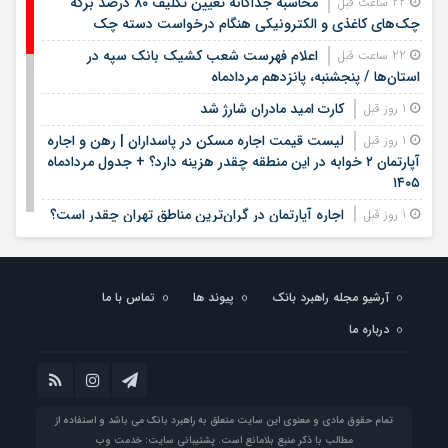
محاسبه جداگانه تعیین تکلیف ۸۰ درصد برگه
22 ساعت قبل
چک‌های کاغذی و الکترونیکی هنگام درخواست دسته چک
اعلام فهرست شعب کشیک بانک سپه در
22 ساعت قبل
استان‌ها / پنجشنبه، پانزدهم مردادماه
کارت امید مادران شارژ شد
1 روز قبل
لیست قیمت اجاره مسکن در پاسداران | رهن و اجاره
1 روز قبل
آپارتمان ۲ خوابه در این منطقه چقدر هزینه دارد؟ + جدول مردادماه
۱۴۰۵
اجاره آپارتمان در گران‌ترین مناطق تهران چقدر است؟
1 روز قبل
+ جدول
لیست قیمت خرید مسکن در ستارخان | خرید
1 روز قبل
آپارتمان ۱۰۰ متری در این منطقه چقدر سرمایه نیاز دارد؟ + جدول
آرشیو مجله راهبرد بانک
پیوند ها
تماس با ما
مردادماه ۱۴۰۵
درباره ما
زمان ثبت نام مرحله دوم نقل و انتقالات فرهنگیان
1 روز قبل
اعلام شد
خبر مهم برای دانش‌آموزان / نتایج آزمون سمپاد و
1 روز قبل
نمونه دولتی چه زمانی اعلام می‌شود؟
تمام حقوق مادی و معنوی این سایت متعلق به راهبرد بانک می باشد و استفاده از
مطالب با ذکر منبع بلامانع است. پشتیبانی سایت:
خدمت وب