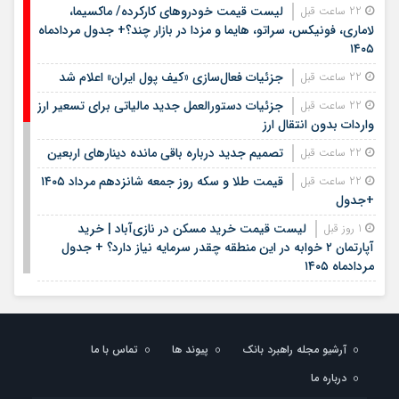
لیست قیمت خودروهای کارکرده/ ماکسیما،
22 ساعت قبل
لاماری، فونیکس، سراتو، هایما و مزدا در بازار چند؟+ جدول مردادماه
۱۴۰۵
جزئیات فعال‌سازی «کیف پول ایران» اعلام شد
22 ساعت قبل
جزئیات دستورالعمل جدید مالیاتی برای تسعیر ارز
22 ساعت قبل
واردات بدون انتقال ارز
تصمیم جدید درباره باقی مانده دینارهای اربعین
22 ساعت قبل
قیمت طلا و سکه روز جمعه شانزدهم مرداد ۱۴۰۵
22 ساعت قبل
+جدول
لیست قیمت خرید مسکن در نازی‌آباد | خرید
1 روز قبل
آپارتمان ۲ خوابه در این منطقه چقدر سرمایه نیاز دارد؟ + جدول
مردادماه ۱۴۰۵
هشتمین عرضه اولیه فرابورس در سال ۱۴۰۵ / جزئیات
1 روز قبل
عرضه سهام اعلام شد
لیست قیمت اجاره مسکن در یوسف‌آباد | رهن و
1 روز قبل
آرشیو مجله راهبرد بانک
پیوند ها
تماس با ما
اجاره آپارتمان در این منطقه چقدر بودجه نیاز دارد؟ + جدول
مردادماه ۱۴۰۵
درباره ما