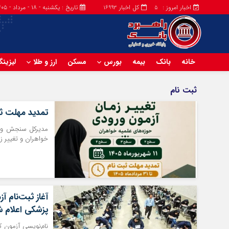
اخبار امروز :
کل اخبار
تاریخ : یکشنبه - ۱۸ - مرداد - ۱۴۰۵
16993
5
خانه
بانک
بیمه
بورس
مسکن
ارز و طلا
لیزین
ثبت نام
تمدید مهلت ثب
مدیرکل سنجش و پذ
خواهران و تغییر ز
آغاز ثبت‌نام آ
پزشکی اعلام 