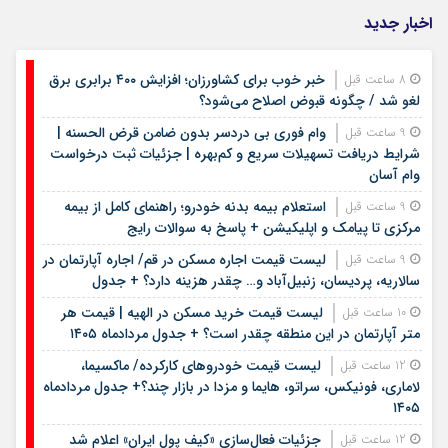
اخبار جدید
خبر خوب برای کشاورزان؛ افزایش ۴۰۰ برابری برق
8 ساعت قبل
لغو شد / چگونه قبوض اصلاح می‌شود؟
وام فوری بی دردسر بدون ضامن قرض الحسنه |
9 ساعت قبل
شرایط دریافت تسهیلات سریع و کم‌بهره | جزئیات ثبت درخواست
وام آسان
استعلام بیمه بدنه خودرو؛ راهنمای کامل از بیمه
9 ساعت قبل
مرکزی تا پیامک و اپلیکیشن + پاسخ به سوالات رایج
لیست قیمت اجاره مسکن در قم/ اجاره آپارتمان در
9 ساعت قبل
سالاریه، پردیسان، زنبیل‌آباد و… چقدر هزینه دارد؟ + جدول
لیست قیمت خرید مسکن در الهیه | قیمت هر
10 ساعت قبل
متر آپارتمان در این منطقه چقدر است؟ + جدول مردادماه ۱۴۰۵
لیست قیمت خودروهای کارکرده/ ماکسیما،
12 ساعت قبل
لاماری، فونیکس، سراتو، هایما و مزدا در بازار چند؟+ جدول مردادماه
۱۴۰۵
جزئیات فعال‌سازی «کیف پول ایران» اعلام شد
12 ساعت قبل