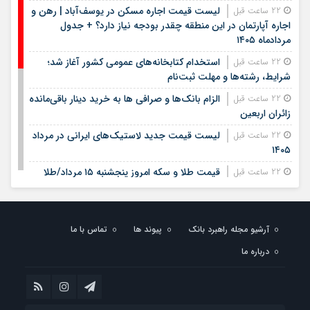
لیست قیمت اجاره مسکن در یوسف‌آباد | رهن و
22 ساعت قبل
اجاره آپارتمان در این منطقه چقدر بودجه نیاز دارد؟ + جدول
مردادماه ۱۴۰۵
استخدام کتابخانه‌های عمومی کشور آغاز شد؛
22 ساعت قبل
شرایط، رشته‌ها و مهلت ثبت‌نام
الزام بانک‌ها و صرافی ها به خرید دینار باقی‌مانده
22 ساعت قبل
زائران اربعین
لیست قیمت جدید لاستیک‌های ایرانی در مرداد
22 ساعت قبل
۱۴۰۵
قیمت طلا و سکه امروز پنجشنبه ۱۵ مرداد/طلا
22 ساعت قبل
چقدر جهش کرد؟/ جدول قیمت ها
جریمه سنگین استخدام مشمولان غایب: چه
23 ساعت قبل
خطراتی در انتظار شماست؟
آرشیو مجله راهبرد بانک
پیوند ها
تماس با ما
پرداخت بدون کارت با «پی‌پاد»؛ تجربه‌ای سریع، امن و
1 روز قبل
درباره ما
هوشمند در خریدهای حضوری
۹ راه ساده برای خنک کردن گوشی / این اشتباهات
1 روز قبل
باعث داغ شدن موبایل می‌شود