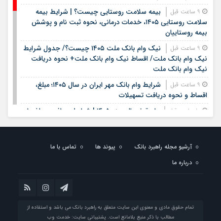
بیمه سلامت روستایی چیست؟ | شرایط بیمه
9 ساعت قبل
سلامت روستایی ۱۴۰۵، خدمات درمانی، نحوه ثبت نام و پوشش
بیمه روستاییان
نیک وام بانک ملت ۱۴۰۵ چیست؟/ جدول شرایط
9 ساعت قبل
نیک وام بانک ملت/ اقساط نیک وام بانک ملت+ نحوه دریافت
نیک وام بانک ملت
شرایط وام بانک مهر ایران در سال ۱۴۰۵؛ مبلغ،
9 ساعت قبل
اقساط و نحوه دریافت تسهیلات
وام قرض الحسنه ۱۴۰۵ | شرایط دریافت، مبلغ وام،
10 ساعت قبل
ضامن، اقساط و نحوه ثبت نام
قیمت سکه و طلا روز شنبه هفدهم مرداد ۱۴۰۵ +
10 ساعت قبل
جدول
آرشیو مجله راهبرد بانک
پیوند ها
تماس با ما
درباره ما
خبر خوب برای کشاورزان؛ افزایش ۴۰۰ برابری برق لغو
1 روز قبل
شد / چگونه قبوض اصلاح می‌شود؟
وام فوری بی دردسر بدون ضامن قرض الحسنه |
1 روز قبل
شرایط دریافت تسهیلات سریع و کم‌بهره | جزئیات ثبت درخواست
تمام حقوق مادی و معنوی این سایت متعلق به راهبرد بانک می باشد و استفاده از
وام آسان
مطالب با ذکر منبع بلامانع است. پشتیبانی سایت:
خدمت وب